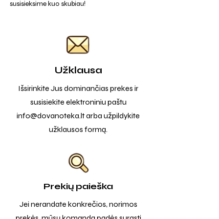
susisieksime kuo skubiau!
Užklausa
Išsirinkite Jus dominančias prekes ir
susisiekite elektroniniu paštu
info@dovanoteka.lt
arba užpildykite
užklausos formą.
Prekių paieška
Jei nerandate konkrečios, norimos
prekės, mūsų komanda padės surasti