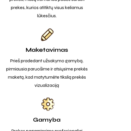
prekes, kurios atitiktų visus keliamus
lūkesčius.
Maketavimas
Prieš pradedant užsakymo gamybą,
pirmiausia paruošime ir atsiųsime prekės
maketą, kad matytumėte tikslią prekės
vizualizaciją
Gamyba
Prekes pagaminsime profesionaliai