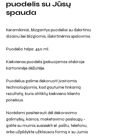
puodelis su Jūsų
spauda
Keramikiniai, blizgantys puodeliai su išskirtiniu
dizainu bei blizgiomis, išskirtinėmis spalovmis.
Puodelio talpa: 450 ml.
Kiekvienas puodelis įpakuojamas atskiroje
kartoninėje dėžutėje.
Puodelius galime dekoruoti įvairiomis
technologijomis, kad gautume tinkamą
rezultatą, kuris atitiktų kiekvieno kliento
poreikius.
Norėdami pasiteirauti dėl dekoravimo
galimybių, kainos, maketavimo paslaugų -
galite su mumis susisiekti el. paštu, telefonu,
arba užpildykte užklausos formą ir su Jumis