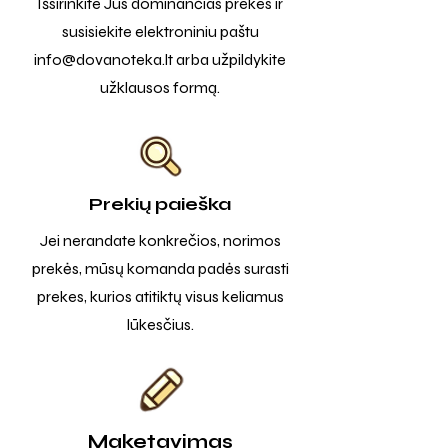
Išsirinkite Jus dominančias prekes ir
susisiekite elektroniniu paštu
info@dovanoteka.lt
arba užpildykite
užklausos formą.
Prekių paieška
Jei nerandate konkrečios, norimos
prekės, mūsų komanda padės surasti
prekes, kurios atitiktų visus keliamus
lūkesčius.
Maketavimas