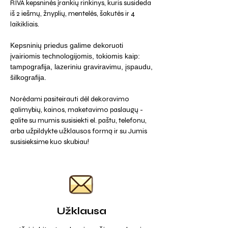
RIVA kepsninės įrankių rinkinys, kuris susideda
iš 2 iešmų, žnyplių, mentelės, šakutės ir 4
laikikliais.
Kepsninių priedus galime dekoruoti
įvairiomis technologijomis, tokiomis kaip:
tampografija, lazeriniu graviravimu, įspaudu,
šilkografija.
Norėdami pasiteirauti dėl dekoravimo
galimybių, kainos, maketavimo paslaugų -
galite su mumis susisiekti el. paštu, telefonu,
arba užpildykte užklausos formą ir su Jumis
susisieksime kuo skubiau!
Užklausa