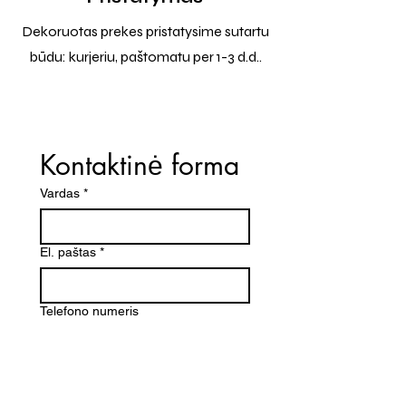
Dekoruotas prekes pristatysime sutartu
būdu: kurjeriu, paštomatu per 1-3 d.d..
Kontaktinė forma
Vardas
*
El. paštas
*
Telefono numeris
Žinutė (Paminėkite prekės
pavadinimą)