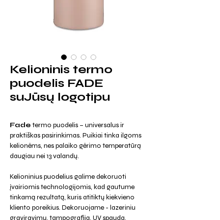
Kelioninis termo
puodelis FADE
suJūsų logotipu
Fade
termo puodelis – universalus ir
praktiškas pasirinkimas. Puikiai tinka ilgoms
kelionėms, nes palaiko gėrimo temperatūrą
daugiau nei 13 valandų.
Kelioninius puodelius galime dekoruoti
įvairiomis technologijomis, kad gautume
tinkamą rezultatą, kuris atitiktų kiekvieno
kliento poreikius. Dekoruojame - lazeriniu
graviravimu, tampografija, UV spauda,