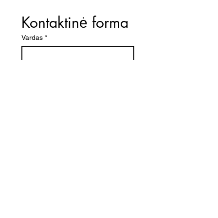
Kontaktinė forma
Vardas
*
El. paštas
*
Telefono numeris
Žinutė (Paminėkite prekės
pavadinimą)
SIŲSTI