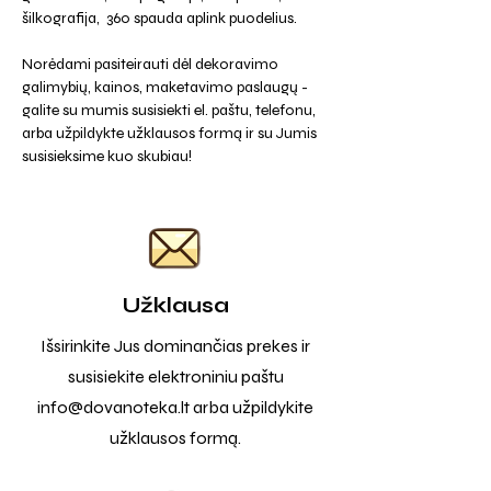
šilkografija, 360 spauda aplink puodelius.
Norėdami pasiteirauti dėl dekoravimo
galimybių, kainos, maketavimo paslaugų -
galite su mumis susisiekti el. paštu, telefonu,
arba užpildykte užklausos formą ir su Jumis
susisieksime kuo skubiau!
Užklausa
Išsirinkite Jus dominančias prekes ir
susisiekite elektroniniu paštu
info@dovanoteka.lt
arba užpildykite
užklausos formą.