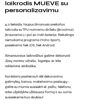
laikrodis MUEVE su
personalizavimu
4.0 belaidis, taupus išmanusis sveikatos
laikrodis su TPU nuimamu dirželiu (įkrovimui).
Įkraunama Li-pol 90 mAh baterija. Reikalinga
nemokama programa (Yoho Sport),
pasiekiama tiek iOS, tiek Android.
Išmaniuosius laikrodžius galime dekoruoti
Jūsų norimu užrašu, logotipu ar kita
reklamine atributika.
Norėdami pasiteirauti dėl dekoravimo
galimybių, kainos, maketavimo paslaugų -
galite su mumis susisiekti el. paštu, telefonu,
arba užpildykte užklausos formą ir su Jumis
susisieksime kuo skubiau!