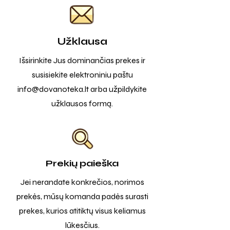
Užklausa
Išsirinkite Jus dominančias prekes ir
susisiekite elektroniniu paštu
info@dovanoteka.lt
arba užpildykite
užklausos formą.
Prekių paieška
Jei nerandate konkrečios, norimos
prekės, mūsų komanda padės surasti
prekes, kurios atitiktų visus keliamus
lūkesčius.