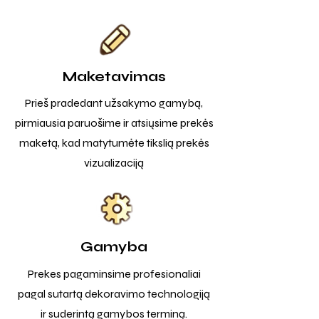
Maketavimas
Prieš pradedant užsakymo gamybą,
pirmiausia paruošime ir atsiųsime prekės
maketą, kad matytumėte tikslią prekės
vizualizaciją
Gamyba
Prekes pagaminsime profesionaliai
pagal sutartą dekoravimo technologiją
ir suderintą gamybos terminą.