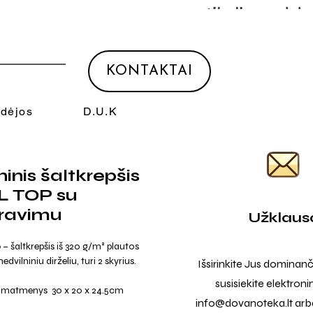
KONTAKTAI
Idėjos
D.U.K
ninis šaltkrepšis
L TOP su
ravimu
Užklaus
p
– šaltkrepšis iš 320 g/m² plautos
dvilniniu dirželiu, turi 2 skyrius.
Išsirinkite Jus dominanč
susisiekite elektroni
o matmenys 30 x 20 x 24.5cm
info@dovanoteka.lt
arba