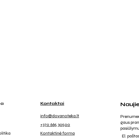
ja
Kontaktai
Nauji
info@dovanoteka.lt
Prenumeruo
gaus pran
+370 665 30500
pasiūlymu
litika
Kontaktinė forma
El. pašta