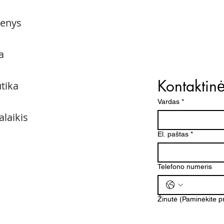
menys
a
Kontaktin
utika
Vardas
*
alaikis
El. paštas
*
Telefono numeris
Žinutė (Paminėkite 