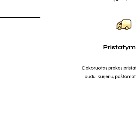
Pristaty
Dekoruotas prekes prista
būdu: kurjeriu, paštomatu