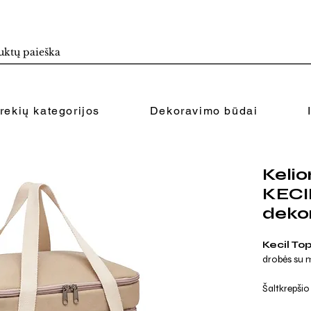
rekių kategorijos
Dekoravimo būdai
Kelio
KECI
deko
Kecil To
drobės su me
Šaltkrepši