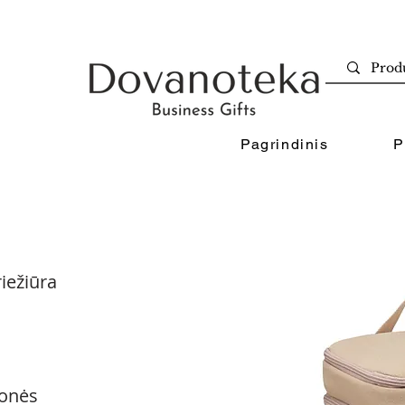
Pagrindinis
P
iežiūra
onės