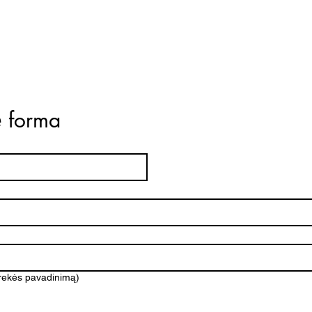
ė forma
prekės pavadinimą)