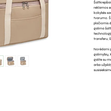
Šaltkrepšiai
reklamos sr
kokybės san
tvarumo. Ša
plačiomis 
galima šalt
technologij
transferu, š
Norėdami p
galimybių,
galite su mu
arba užpild
susisieksim