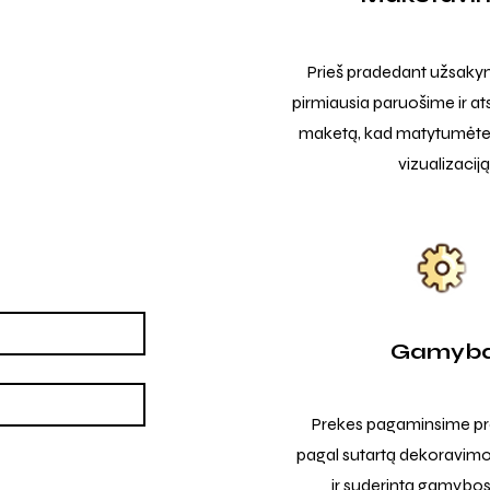
Prieš pradedant užsak
pirmiausia paruošime ir at
maketą, kad matytumėte t
vizualizaciją
Gamyb
Prekes pagaminsime pro
pagal sutartą dekoravimo
ir suderintą gamybos