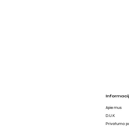
Informaci
Apie mus
D.U.K
Privatumo po