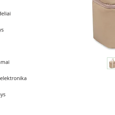
eliai
ys
amai
 elektronika
ys