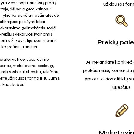
 yra viena populiariausių prekių
užklausos for
ityje, dėl savo gero kainos ir
tykio bei siunčiamos žinutės dėl
ltkrepšiai pasižymi labai
dekoravimo galimybėmis, todėl
krepšius dekoruoti įvairiomis
omis: Šilkografija, skaitmeniniu
Prekių pai
ilkografiniu transferu.
asiteirauti dėl dekoravimo
Jei nerandate konkreči
 kainos, maketavimo paslaugų -
prekės, mūsų komanda p
mis susisiekti el. paštu, telefonu,
ykte užklausos formą ir su Jumis
prekes, kurios atitiktų v
e kuo skubiau!
lūkesčius.
Maketavi