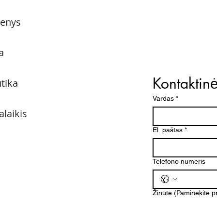
menys
a
Kontaktin
utika
Vardas
*
alaikis
El. paštas
*
Telefono numeris
Žinutė (Paminėkite 