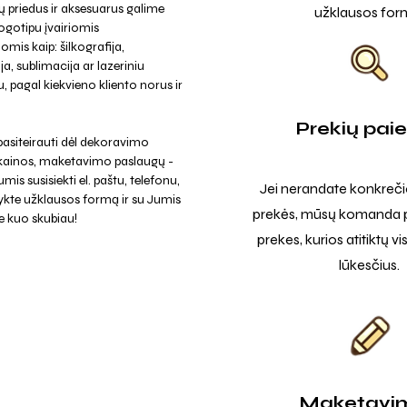
 priedus ir aksesuarus galime
užklausos for
ogotipu įvairiomis
omis kaip: šilkografija,
a, sublimacija ar lazeriniu
, pagal kiekvieno kliento norus ir
Prekių pai
asiteirauti dėl dekoravimo
 kainos, maketavimo paslaugų -
mis susisiekti el. paštu, telefonu,
Jei nerandate konkreči
ykte užklausos formą ir su Jumis
prekės, mūsų komanda p
e kuo skubiau!
prekes, kurios atitiktų v
lūkesčius.
Maketavi