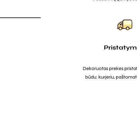
Pristaty
Dekoruotas prekes prista
būdu: kurjeriu, paštomatu