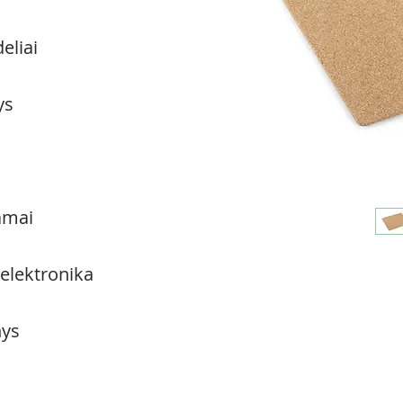
eliai
ys
amai
 elektronika
ys