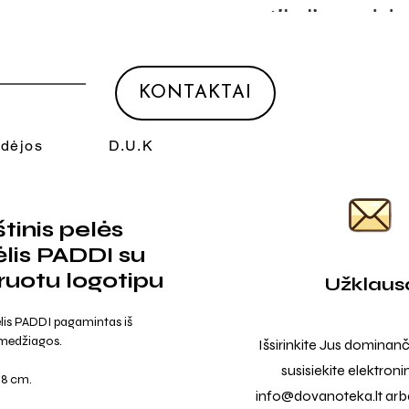
KONTAKTAI
Idėjos
D.U.K
inis pelės
ėlis PADDI su
uotu logotipu
Užklaus
ėlis PADDI pagamintas iš
medžiagos.
Išsirinkite Jus dominanč
susisiekite elektroni
18 cm.
info@dovanoteka.lt
arba