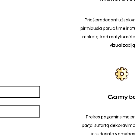
Prieš pradedant užsak
pirmiausia paruošime ir at
maketą, kad matytumėte t
vizualizaciją
Gamyb
Prekes pagaminsime pro
pagal sutartą dekoravimo
ir suderintą gamybos