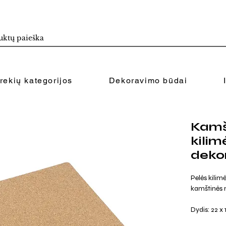
rekių kategorijos
Dekoravimo būdai
Kamšt
kilim
dekor
Pelės kilim
kamštinės 
Dydis: 22 x 