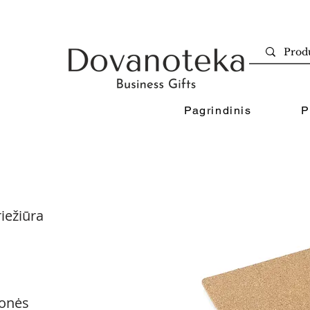
Pagrindinis
P
iežiūra
onės