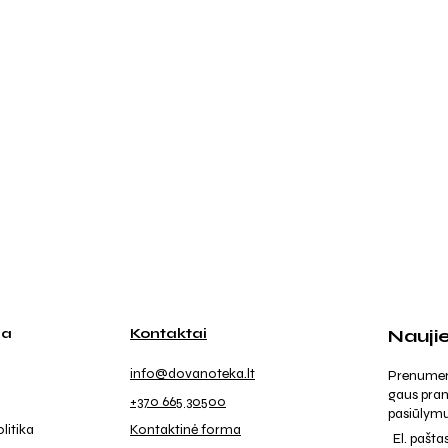
ja
Kontaktai
Nauji
info@dovanoteka.lt
Prenumeruo
gaus pran
+370 665 30500
pasiūlymu
litika
Kontaktinė forma
El. pašta