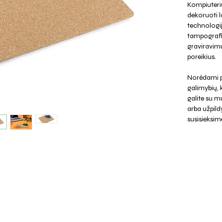
Kompiuterių
dekoruoti l
technologij
tampografij
graviravimu
poreikius.
Norėdami p
galimybių,
galite su mu
arba užpild
susisieksim