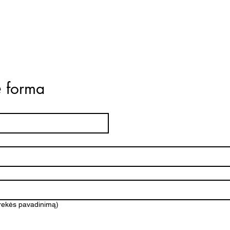
ė forma
prekės pavadinimą)