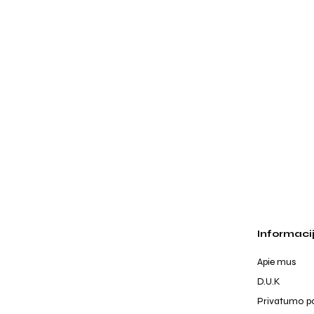
Informaci
Apie mus
D.U.K
Privatumo po