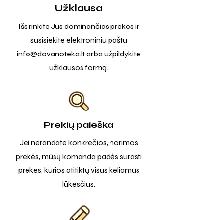
Užklausa
Išsirinkite Jus dominančias prekes ir
susisiekite elektroniniu paštu
info@dovanoteka.lt
arba užpildykite
užklausos formą.
Prekių paieška
Jei nerandate konkrečios, norimos
prekės, mūsų komanda padės surasti
prekes, kurios atitiktų visus keliamus
lūkesčius.