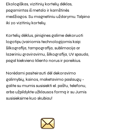
Ekologiškas, vizitinių kortelių dėklas,
pagamintas iš metalo ir kamštinės
medžiagos. Su magnetiniu uždarymu. Talpina
iki 20 vizitinių kortelių.
Kortelių dėklus, pinigines galime dekoruoti
logotipu įvairiomis technologijomis kaip:
šilkografija, tampografija, sublimacija ar
lazeriniu graviravimu, šilkografija, UV spauda,
pagal kiekvieno kliento norus ir poreikius.
Norėdami pasiteirauti dėl dekoravimo
galimybių, kainos, maketavimo paslaugų -
galite su mumis susisiekti el. paštu, telefonu,
arba užpildykte užklausos formą ir su Jumis
susisieksime kuo skubiau!