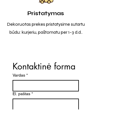
Pristatymas
Dekoruotas prekes pristatysime sutartu
būdu: kurjeriu, paštomatu per 1-3 d.d..
Kontaktinė forma
Vardas
*
El. paštas
*
Telefono numeris