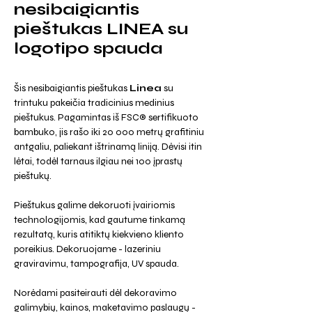
nesibaigiantis
pieštukas LINEA su
logotipo spauda
Šis nesibaigiantis pieštukas
Linea
su
trintuku pakeičia tradicinius medinius
pieštukus. Pagamintas iš FSC® sertifikuoto
bambuko, jis rašo iki 20 000 metrų grafitiniu
antgaliu, paliekant ištrinamą liniją. Dėvisi itin
lėtai, todėl tarnaus ilgiau nei 100 įprastų
pieštukų.
Pieštukus galime dekoruoti įvairiomis
technologijomis, kad gautume tinkamą
rezultatą, kuris atitiktų kiekvieno kliento
poreikius. Dekoruojame - lazeriniu
graviravimu, tampografija, UV spauda.
Norėdami pasiteirauti dėl dekoravimo
galimybių, kainos, maketavimo paslaugų -