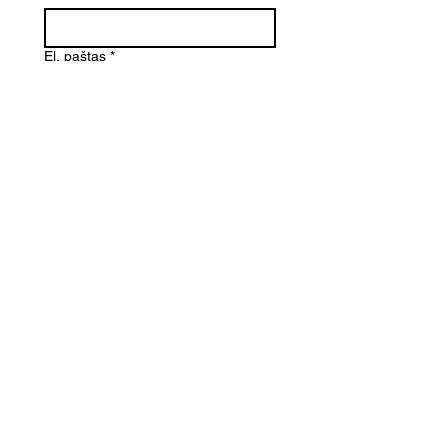
El. paštas
*
Telefono numeris
Žinutė (Paminėkite prekės
pavadinimą)
SIŲSTI
Kontaktai
Informacija