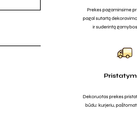
Prekes pagaminsime pro
pagal sutartą dekoravimo
ir suderintą gamybos
Pristaty
Dekoruotas prekes prista
būdu: kurjeriu, paštomatu