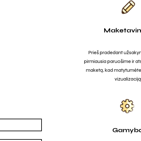
Maketavi
Prieš pradedant užsak
pirmiausia paruošime ir at
maketą, kad matytumėte t
vizualizaciją
Gamyb