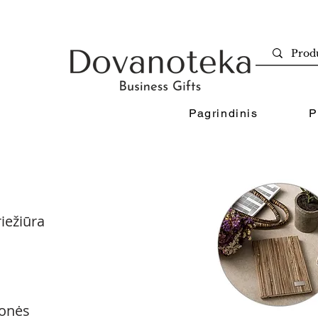
Pagrindinis
P
iežiūra
onės