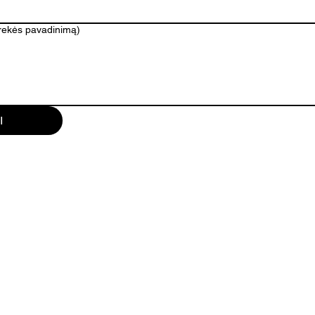
prekės pavadinimą)
I