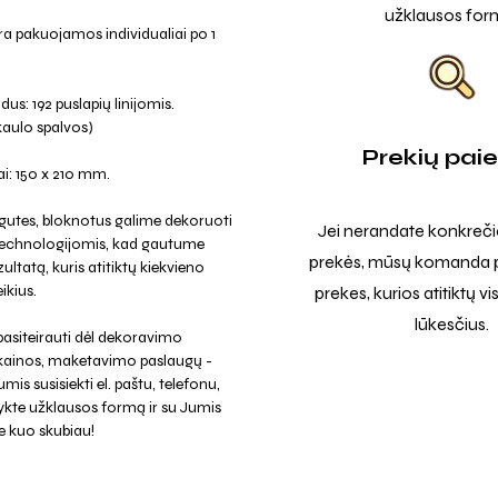
užklausos for
a pakuojamos individualiai po 1
us: 192 puslapių linijomis.
kaulo spalvos)
Prekių pai
i: 150 x 210 mm.
gutes, bloknotus galime dekoruoti
Jei nerandate konkreči
 technologijomis, kad gautume
prekės, mūsų komanda p
ultatą, kuris atitiktų kiekvieno
ikius.
prekes, kurios atitiktų v
lūkesčius.
asiteirauti dėl dekoravimo
 kainos, maketavimo paslaugų -
mis susisiekti el. paštu, telefonu,
ykte užklausos formą ir su Jumis
e kuo skubiau!