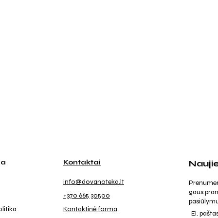
ja
Kontaktai
Nauji
info@dovanoteka.lt
Prenumeruo
gaus pran
+370 665 30500
pasiūlymu
litika
Kontaktinė forma
El. pašta