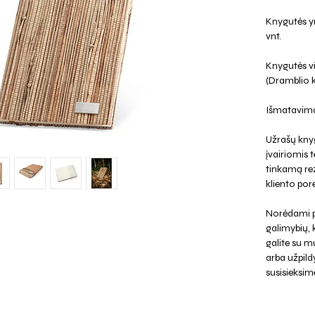
Knygutės yr
vnt.
Knygutės vid
(Dramblio 
Išmatavima
Užrašų kny
įvairiomis
tinkamą rez
kliento pore
Norėdami p
galimybių,
galite su mu
arba užpild
susisieksim