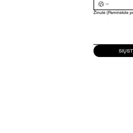
Žinutė (Paminėkite 
SIŲST