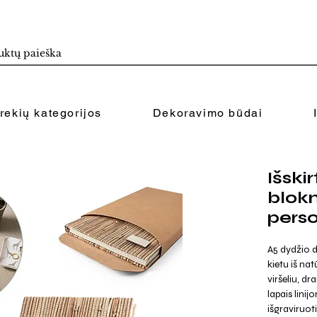
rekių kategorijos
Dekoravimo būdai
Išskir
blokn
pers
A5 dydžio d
kietu iš na
viršeliu, dr
lapais linij
išgraviruoti