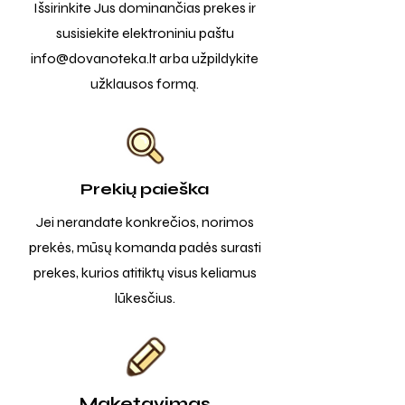
Išsirinkite Jus dominančias prekes ir
susisiekite elektroniniu paštu
info@dovanoteka.lt
arba užpildykite
užklausos formą.
Prekių paieška
Jei nerandate konkrečios, norimos
prekės, mūsų komanda padės surasti
prekes, kurios atitiktų visus keliamus
lūkesčius.
Maketavimas