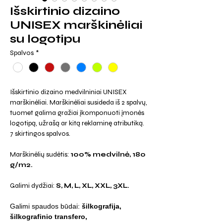
Išskirtinio dizaino
UNISEX marškinėliai
su logotipu
Spalvos
*
Išskirtinio dizaino medvilniniai UNISEX
marškinėliai. Marškinėliai susideda iš 2 spalvų,
tuomet galima gražiai įkomponuoti įmonės
logotipą, užrašą ar kitą reklaminę atributiką.
7 skirtingos spalvos.
Marškinėlių sudėtis:
100% medvilnė, 180
g/m2.
Galimi dydžiai:
S, M, L, XL, XXL, 3XL.
Galimi spaudos būdai:
šilkografija,
šilkografinio transfero,