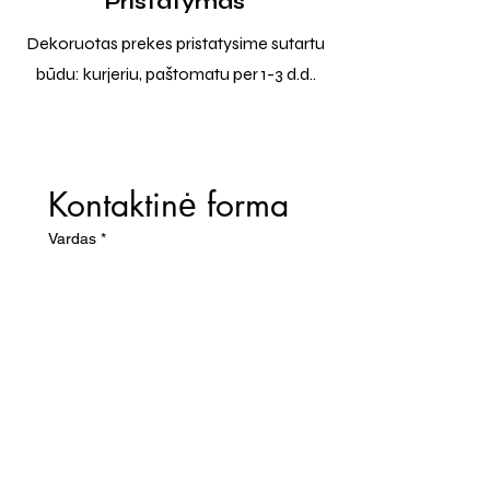
Pristatymas
Dekoruotas prekes pristatysime sutartu
būdu: kurjeriu, paštomatu per 1-3 d.d..
Kontaktinė forma
Vardas
*
El. paštas
*
Telefono numeris
Žinutė (Paminėkite prekės
pavadinimą)