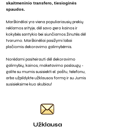
skaitmeninio transfero, tiesioginės
spaudos.
Marškinėliai yra viena populiariausių prekių
reklamos srityje, dėl savo gero kainos ir
kokybės santykio bei siunčiamos žinutės dėl
tvarumo. Marškinėliai pasižymi labai
plačiomis dekoravimo galimybėmis.
Norėdami pasiteirauti dėl dekoravimo
galimybių, kainos, maketavimo paslaugų -
galite su mumis susisiekti el. paštu, telefonu,
arba užpildykte užklausos formą ir su Jumis
susisieksime kuo skubiau!
Užklausa