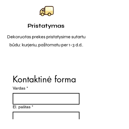
Pristatymas
Dekoruotas prekes pristatysime sutartu
būdu: kurjeriu, paštomatu per 1-3 d.d..
Kontaktinė forma
Vardas
*
El. paštas
*
Telefono numeris