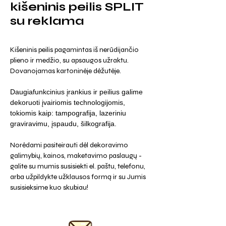
kišeninis peilis SPLIT
su reklama
Kišeninis peilis pagamintas iš nerūdijančio
plieno ir medžio, su apsaugos užraktu.
Dovanojamas kartoninėje dėžutėje.
Daugiafunkcinius įrankius ir peilius galime
dekoruoti įvairiomis technologijomis,
tokiomis kaip: tampografija, lazeriniu
graviravimu, įspaudu, šilkografija.
Norėdami pasiteirauti dėl dekoravimo
galimybių, kainos, maketavimo paslaugų -
galite su mumis susisiekti el. paštu, telefonu,
arba užpildykte užklausos formą ir su Jumis
susisieksime kuo skubiau!