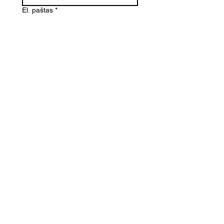
El. paštas
*
Telefono numeris
Žinutė (Paminėkite prekės
pavadinimą)
SIŲSTI
Kontaktai
Informacija
info@dovanoteka.lt
Apie mus