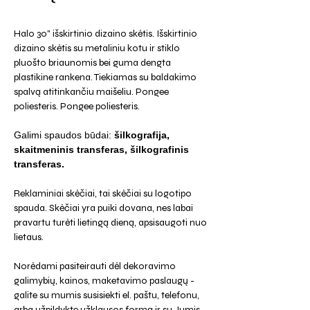
Halo 30" išskirtinio dizaino skėtis. Išskirtinio
dizaino skėtis su metaliniu kotu ir stiklo
pluošto briaunomis bei guma dengta
plastikine rankena. Tiekiamas su baldakimo
spalvą atitinkančiu maišeliu. Pongee
poliesteris. Pongee poliesteris.
Galimi spaudos būdai:
šilkografija,
skaitmeninis transferas, šilkografinis
transferas.
Reklaminiai skėčiai, tai skėčiai su logotipo
spauda. Skėčiai yra puiki dovana, nes labai
pravartu turėti lietingą dieną, apsisaugoti nuo
lietaus.
Norėdami pasiteirauti dėl dekoravimo
galimybių, kainos, maketavimo paslaugų -
galite su mumis susisiekti el. paštu, telefonu,
arba užpildykte užklausos formą ir su Jumis