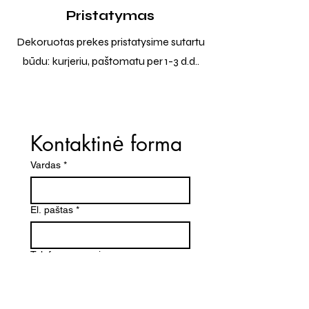
Pristatymas
Dekoruotas prekes pristatysime sutartu
būdu: kurjeriu, paštomatu per 1-3 d.d..
Kontaktinė forma
Vardas
*
El. paštas
*
Telefono numeris
Žinutė (Paminėkite prekės