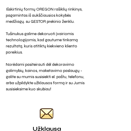
Išskirtinių formų OREGON rašiklių rinkinys,
pagamintas iš aukščiausios kokybės
medžiagų. su GESTOR prekinio ženklu.
Tušinukus galime dekoruoti įvairiomis
technologijomis, kad gautume tinkamą
rezultatą, kuris atitiktų kiekvieno kliento
poreikius.
Norėdami pasiteirauti dėl dekoravimo
galimybių, kainos, maketavimo paslaugų -
galite su mumis susisiekti el. paštu, telefonu,
arba užpildykte užklausos formą ir su Jumis
susisieksime kuo skubiau!
Užklausa