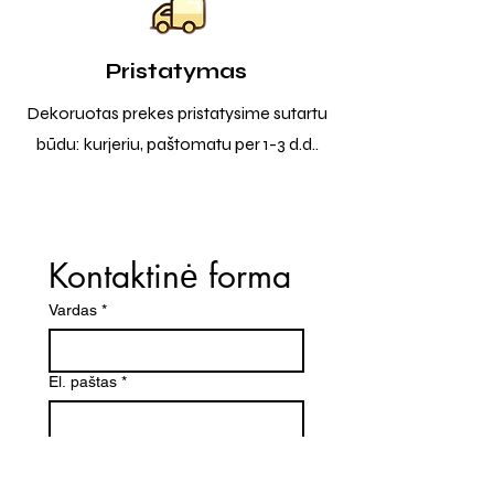
Pristatymas
Dekoruotas prekes pristatysime sutartu
būdu: kurjeriu, paštomatu per 1-3 d.d..
Kontaktinė forma
Vardas
*
El. paštas
*
Telefono numeris