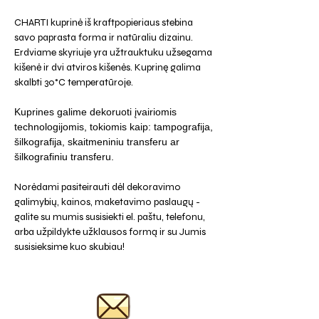
CHARTI kuprinė iš kraftpopieriaus stebina
savo paprasta forma ir natūraliu dizainu.
Erdviame skyriuje yra užtrauktuku užsegama
kišenė ir dvi atviros kišenės. Kuprinę galima
skalbti 30°C temperatūroje.
Kuprines galime dekoruoti įvairiomis
technologijomis, tokiomis kaip: tampografija,
šilkografija, skaitmeniniu transferu ar
šilkografiniu transferu.
Norėdami pasiteirauti dėl dekoravimo
galimybių, kainos, maketavimo paslaugų -
galite su mumis susisiekti el. paštu, telefonu,
arba užpildykte užklausos formą ir su Jumis
susisieksime kuo skubiau!