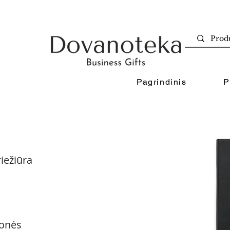
Pagrindinis
P
iežiūra
onės