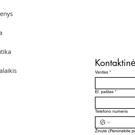
menys
a
utika
Kontaktin
alaikis
Vardas
*
El. paštas
*
Telefono numeris
Žinutė (Paminėkite 