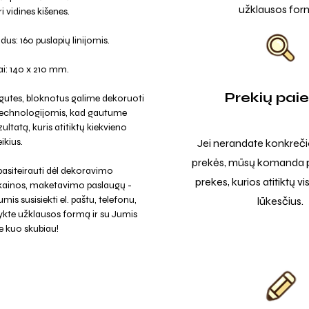
užklausos for
i vidines kišenes.
us: 160 puslapių linijomis.
i: 140 x 210 mm.
Prekių pai
gutes, bloknotus galime dekoruoti
 technologijomis, kad gautume
ultatą, kuris atitiktų kiekvieno
ikius.
Jei nerandate konkreči
prekės, mūsų komanda p
asiteirauti dėl dekoravimo
prekes, kurios atitiktų v
 kainos, maketavimo paslaugų -
mis susisiekti el. paštu, telefonu,
lūkesčius.
ykte užklausos formą ir su Jumis
e kuo skubiau!