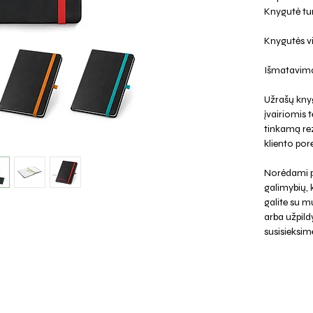
Knygutė tur
Knygutės vid
Išmatavima
Užrašų kny
įvairiomis
tinkamą rez
kliento pore
Norėdami p
galimybių,
galite su mu
arba užpild
susisieksim