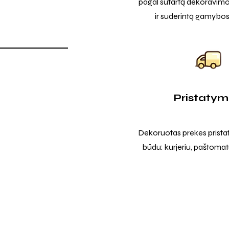
pagal sutartą dekoravimo
ir suderintą gamybos
Pristaty
Dekoruotas prekes prista
būdu: kurjeriu, paštomatu