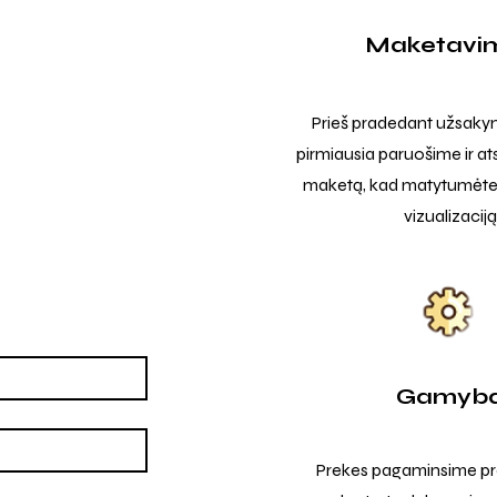
Maketavi
Prieš pradedant užsak
pirmiausia paruošime ir at
maketą, kad matytumėte t
vizualizaciją
Gamyb
Prekes pagaminsime pro