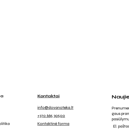
ja
Kontaktai
Nauji
info@dovanoteka.lt
Prenumeruo
gaus pran
+370 665 30500
pasiūlymu
litika
Kontaktinė forma
El. pašta