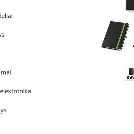
eliai
ys
amai
 elektronika
ys