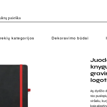
rekių kategorijos
Dekoravimo būdai
Juod
knygu
grav
logot
A5 dydžio 
160 puslapi
viršeliu, k
kaip elastinė