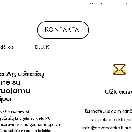
KONTAKTAI
Idėjos
D.U.K
a A5 užrašų
tė su
iruojamu
Užklaus
ipu
Išsirinkite Jus dominanč
dydžio reklaminė
ų užrašų knygelė, su kietu PU
susisiekite elektroni
urį išgraviravimus įgaunama spalva
info@dovanoteka.lt
arba
s juostelės ir rašiklio laikiklio.