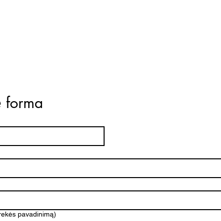
ė forma
prekės pavadinimą)