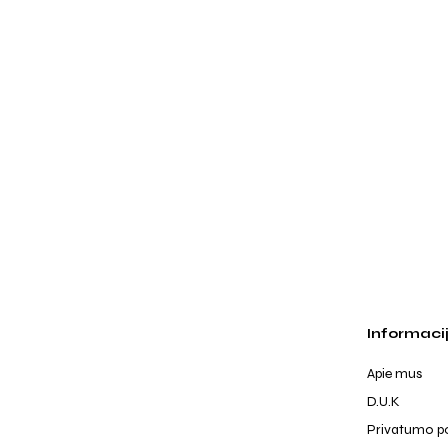
Informaci
Apie mus
D.U.K
Privatumo po