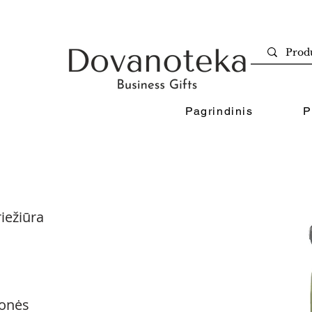
Pagrindinis
P
iežiūra
onės