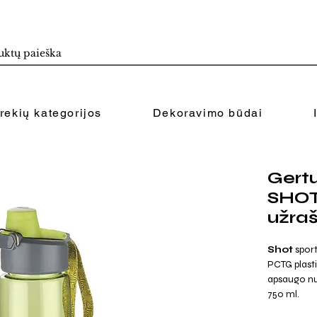
rekių kategorijos
Dekoravimo būdai
Gertu
SHOT
užra
Shot
sport
PCTG plast
apsaugo nuo
750 ml.