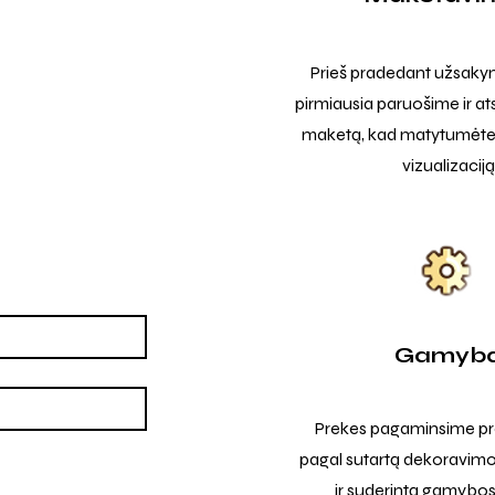
Prieš pradedant užsak
pirmiausia paruošime ir at
maketą, kad matytumėte t
vizualizaciją
Gamyb
Prekes pagaminsime pro
pagal sutartą dekoravimo
ir suderintą gamybos