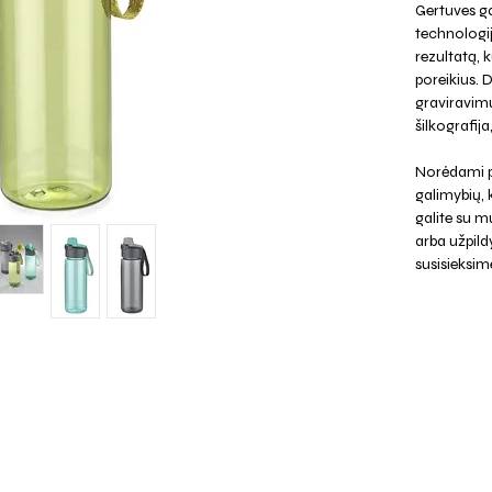
Gertuves ga
technologi
rezultatą, k
poreikius. 
graviravimu
šilkografij
Norėdami p
galimybių,
galite su mu
arba užpild
susisieksim