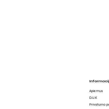
Informaci
Apie mus
D.U.K
Privatumo po