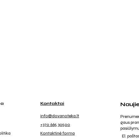
ja
Kontaktai
Nauji
info@dovanoteka.lt
Prenumeruo
gaus pran
+370 665 30500
pasiūlymu
litika
Kontaktinė forma
El. pašta