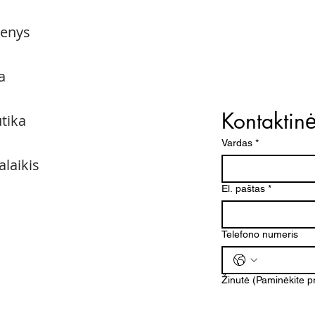
menys
a
Kontaktin
utika
Vardas
*
alaikis
El. paštas
*
Telefono numeris
Žinutė (Paminėkite 