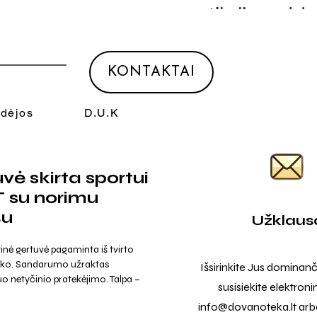
KONTAKTAI
Idėjos
D.U.K
vė skirta sportui
 su norimu
šu
Užklaus
inė gertuvė pagaminta iš tvirto
iko. Sandarumo užraktas
Išsirinkite Jus dominanč
 netyčinio pratekėjimo. Talpa –
susisiekite elektroni
info@dovanoteka.lt
arba