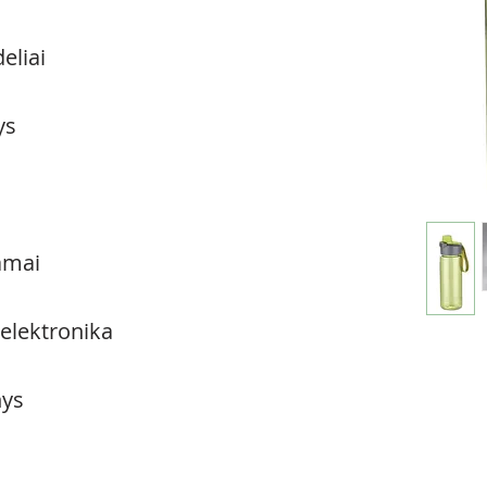
eliai
ys
amai
 elektronika
ys