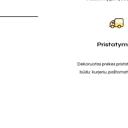
Pristaty
Dekoruotas prekes prista
būdu: kurjeriu, paštomatu