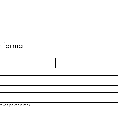
ė forma
prekės pavadinimą)