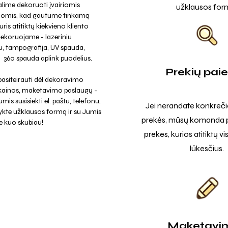
lime dekoruoti įvairiomis
užklausos for
jomis, kad gautume tinkamą
uris atitiktų kiekvieno kliento
Dekoruojame - lazeriniu
, tampografija, UV spauda,
a, 360 spauda aplink puodelius.
Prekių pai
asiteirauti dėl dekoravimo
 kainos, maketavimo paslaugų -
mis susisiekti el. paštu, telefonu,
Jei nerandate konkreči
ykte užklausos formą ir su Jumis
prekės, mūsų komanda p
e kuo skubiau!
prekes, kurios atitiktų v
lūkesčius.
Maketavi