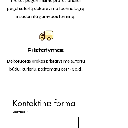
Prekes pagaminsime profesionaliai
pagal sutartą dekoravimo technologiją
ir suderintą gamybos terminą.
Pristatymas
Dekoruotas prekes pristatysime sutartu
būdu: kurjeriu, paštomatu per 1-3 d.d..
Kontaktinė forma
Vardas
*