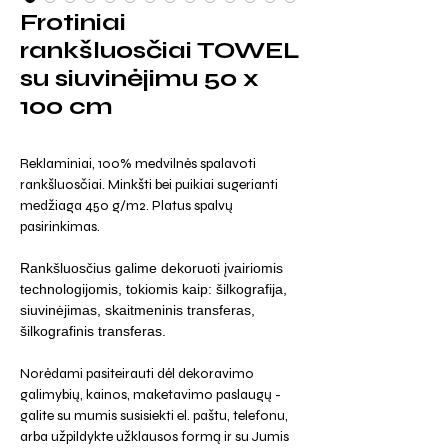
Frotiniai
rankšluosčiai TOWEL
su siuvinėjimu 50 x
100 cm
Reklaminiai, 100% medvilnės spalavoti
rankšluosčiai. Minkšti bei puikiai sugerianti
medžiaga 450 g/m2. Platus spalvų
pasirinkimas.
Rankšluosčius galime dekoruoti įvairiomis
technologijomis, tokiomis kaip: šilkografija,
siuvinėjimas, skaitmeninis transferas,
šilkografinis transferas.
Norėdami pasiteirauti dėl dekoravimo
galimybių, kainos, maketavimo paslaugų -
galite su mumis susisiekti el. paštu, telefonu,
arba užpildykte užklausos formą ir su Jumis