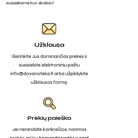
susisieksime kuo skubiau!
Užklausa
Išsirinkite Jus dominančias prekes ir
susisiekite elektroniniu paštu
info@dovanoteka.lt
arba užpildykite
užklausos formą.
Prekių paieška
Jei nerandate konkrečios, norimos
prekės, mūsų komanda padės surasti