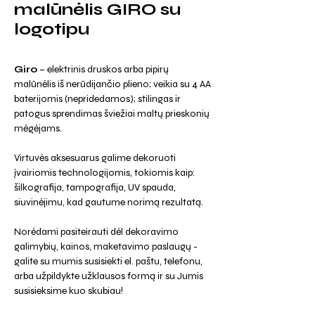
malūnėlis GIRO su
logotipu
Giro
– elektrinis druskos arba pipirų
malūnėlis iš nerūdijančio plieno; veikia su 4 AA
baterijomis (nepridedamos); stilingas ir
patogus sprendimas šviežiai maltų prieskonių
mėgėjams.
Virtuvės aksesuarus galime dekoruoti
įvairiomis technologijomis, tokiomis kaip:
šilkografija, tampografija, UV spauda,
siuvinėjimu, kad gautume norimą rezultatą.
Norėdami pasiteirauti dėl dekoravimo
galimybių, kainos, maketavimo paslaugų -
galite su mumis susisiekti el. paštu, telefonu,
arba užpildykte užklausos formą ir su Jumis
susisieksime kuo skubiau!