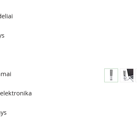
eliai
ys
amai
 elektronika
ys