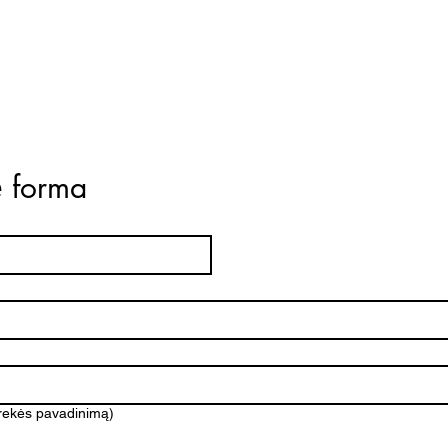
ė forma
prekės pavadinimą)