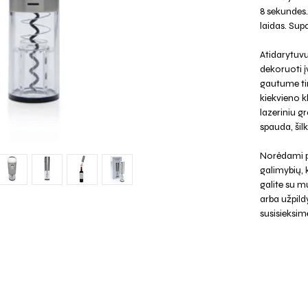
8 sekundes
laidas. Su
Atidarytuvu
dekoruoti į
gautume tin
kiekvieno k
lazeriniu g
spauda, šilk
Norėdami p
galimybių,
galite su mu
arba užpild
susisieksim