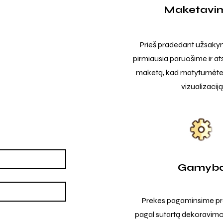
Maketavi
Prieš pradedant užsak
pirmiausia paruošime ir at
maketą, kad matytumėte t
vizualizaciją
Gamyb
Prekes pagaminsime pro
pagal sutartą dekoravimo