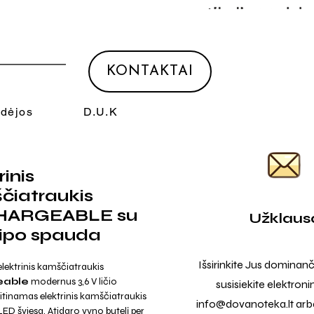
KONTAKTAI
Idėjos
D.U.K
rinis
čiatraukis
HARGEABLE su
Užklaus
tipo spauda
Išsirinkite Jus dominanč
lektrinis kamščiatraukis
eable
modernus 3,6 V ličio
susisiekite elektroni
itinamas elektrinis kamščiatraukis
info@dovanoteka.lt
arba
ED šviesa. Atidaro vyno butelį per