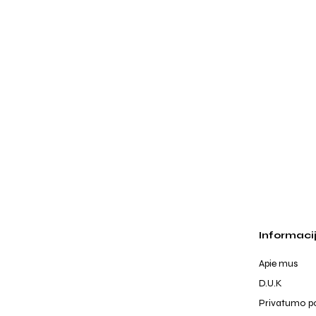
Informaci
Apie mus
D.U.K
Privatumo po