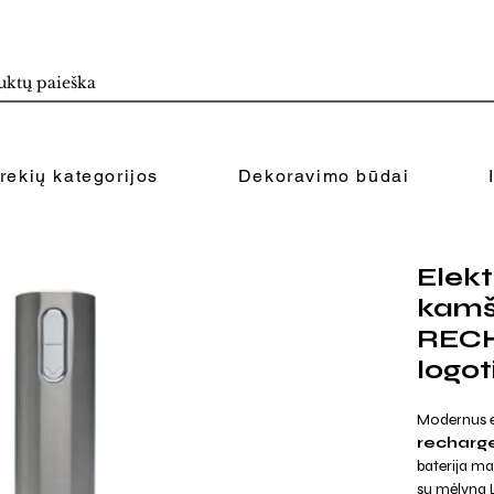
rekių kategorijos
Dekoravimo būdai
Elekt
kamš
REC
logo
Modernus e
recharg
baterija ma
su mėlyna L