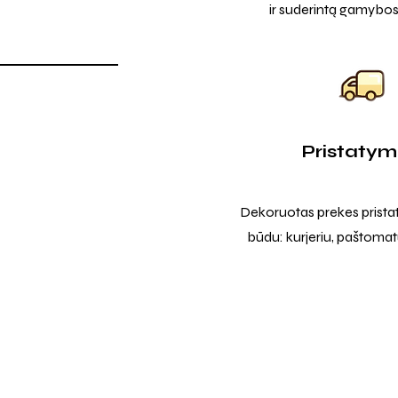
ir suderintą gamybos
Pristaty
Dekoruotas prekes prista
būdu: kurjeriu, paštomatu