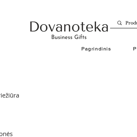
Pagrindinis
P
iežiūra
onės