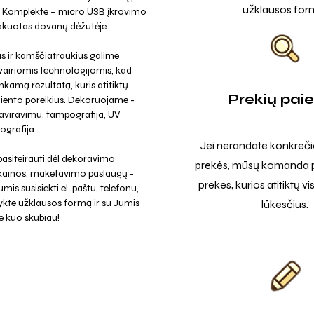
užklausos for
. Komplekte – micro USB įkrovimo
pakuotas dovanų dėžutėje.
s ir kamščiatraukius galime
vairiomis technologijomis, kad
kamą rezultatą, kuris atitiktų
Prekių pai
liento poreikius. Dekoruojame -
raviravimu, tampografija, UV
ografija.
Jei nerandate konkreči
asiteirauti dėl dekoravimo
prekės, mūsų komanda p
 kainos, maketavimo paslaugų -
prekes, kurios atitiktų v
mis susisiekti el. paštu, telefonu,
ykte užklausos formą ir su Jumis
lūkesčius.
e kuo skubiau!