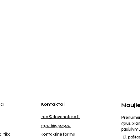
ja
Kontaktai
Nauji
info@dovanoteka.lt
Prenumeruo
gaus pran
+370 665 30500
pasiūlymu
litika
Kontaktinė forma
El. pašta