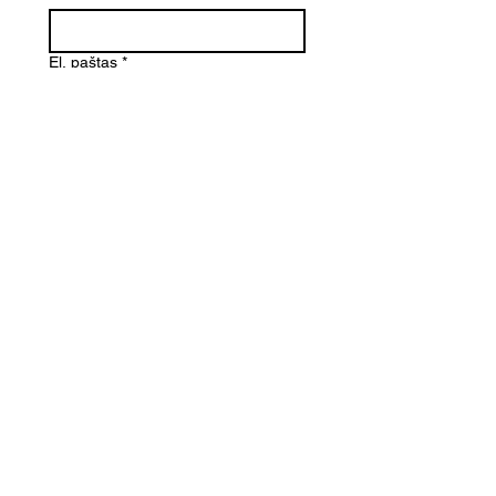
El. paštas
*
Telefono numeris
Žinutė (Paminėkite prekės
pavadinimą)
SIŲSTI
Kontaktai
Informacija