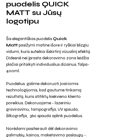
puodelis QUICK
MATT su Jūsų
logotipu
Šis elegantiškas puodelis
Quick
Matt
pasižymi matine išore ir ryškiai blizgiu
vidumi, kuris suteikia išskirtinį vizualinį efektą.
Didesnė nei įprasta dekoravimo zona leidžia
plačiai pritaikyti individualius dizainus. Talpa-
400ml.
Puodelius galime dekoruoti įvairiomis
technologijomis, kad gautume tinkamą
rezultatą, kuris atitiktų kiekvieno kliento
poreikius. Dekoruojame - lazeriniu
graviravimu, tampografija, UV spauda,
šilkografija, 360 spauda aplink puodelius.
Norėdami pasiteirauti dėl dekoravimo
galimybių, kainos, maketavimo paslaugų -