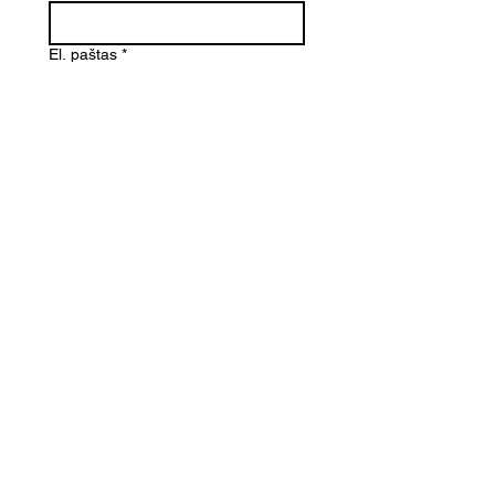
El. paštas
*
Telefono numeris
Žinutė (Paminėkite prekės
pavadinimą)
SIŲSTI
Kontaktai
Informacija