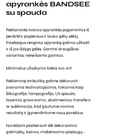
apyrankės BANDSEE
su spauda
Reklaminės tvarios apyrankės pagamintos iš
perdirbto popieriaus ir lauko gėlių sėklų.
Pasibaigus renginiui apyrankę galima užkasti
ir iš jos išdygs gėlės. Gamtai draugiškas
variantas, neteršiantis gamtos.
Minimalus užsakymo kiekis 100 vnt.
Reklaminę atributiką galime dekoruoti
įvairiomis technologijomis, tokiomis kaip:
šilkografija, tampografija, UV spauda,
lazerinio graviravimo, skaitmeninio transfero
ar sublimacija, kad gautume norima
rezultatą ir įgyvendintume visus poreikius.
Norėdami pasiteirauti dėl dekoravimo
galimybių, kainos, maketavimo paslaugų -