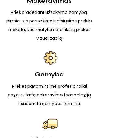
Maketavimas
Prieš pradedant užsakymo gamybą,
pirmiausia paruošime ir atsiųsime prekės
maketą, kad matytumėte tikslią prekės
vizualizaciją
Gamyba
Prekes pagaminsime profesionaliai
pagal sutartą dekoravimo technologiją
ir suderintą gamybos terminą.