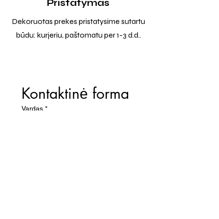
Pristatymas
Dekoruotas prekes pristatysime sutartu
būdu: kurjeriu, paštomatu per 1-3 d.d..
Kontaktinė forma
Vardas
*
El. paštas
*
Telefono numeris
Žinutė (Paminėkite prekės
pavadinimą)