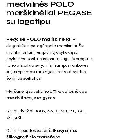
medvilnės POLO
marškinėliai PEGASE
su logotipu
Pegase POLO marškinėliai
–
elegantiški ir patogūs polo marškiniai. Šie
marškiniai turi įtempiamą apykaklę su
apykaklės juosta, sustiprintą sagų iškarpą su 2
tono atspalvio sagomis, trumpas rankoves
su įtempiamais rankogaliais ir sustiprintus
šoninius skeltukus.
Marškinėlių sudėtis:
100% ekologiškos
medvilnės, 210 g/m2.
Galimi dydžiai:
XXS,
XS
,
S, M, L, XL, XXL,
3XL, 4XL.
Galimi spaudos būdai:
šilkografija,
šilkografinio transfero,