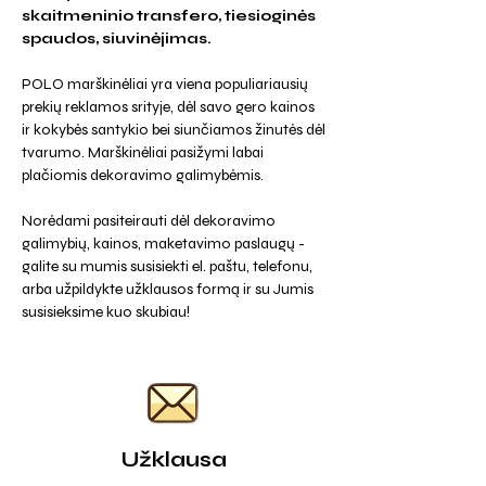
skaitmeninio transfero, tiesioginės
spaudos, siuvinėjimas.
POLO marškinėliai yra viena populiariausių
prekių reklamos srityje, dėl savo gero kainos
ir kokybės santykio bei siunčiamos žinutės dėl
tvarumo. Marškinėliai pasižymi labai
plačiomis dekoravimo galimybėmis.
Norėdami pasiteirauti dėl dekoravimo
galimybių, kainos, maketavimo paslaugų -
galite su mumis susisiekti el. paštu, telefonu,
arba užpildykte užklausos formą ir su Jumis
susisieksime kuo skubiau!
Užklausa