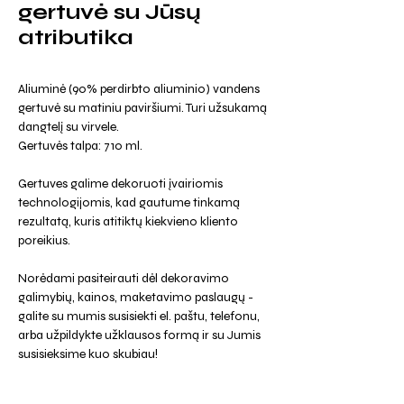
gertuvė su Jūsų
atributika
Aliuminė (90% perdirbto aliuminio) vandens
gertuvė su matiniu paviršiumi. Turi užsukamą
dangtelį su virvele.
Gertuvės talpa: 710 ml.
Gertuves galime dekoruoti įvairiomis
technologijomis, kad gautume tinkamą
rezultatą, kuris atitiktų kiekvieno kliento
poreikius.
Norėdami pasiteirauti dėl dekoravimo
galimybių, kainos, maketavimo paslaugų -
galite su mumis susisiekti el. paštu, telefonu,
arba užpildykte užklausos formą ir su Jumis
susisieksime kuo skubiau!