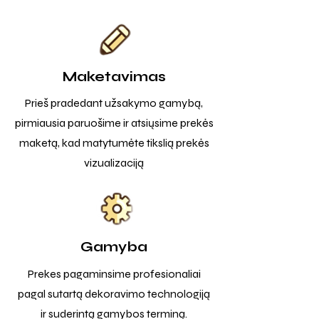
Maketavimas
Prieš pradedant užsakymo gamybą,
pirmiausia paruošime ir atsiųsime prekės
maketą, kad matytumėte tikslią prekės
vizualizaciją
Gamyba
Prekes pagaminsime profesionaliai
pagal sutartą dekoravimo technologiją
ir suderintą gamybos terminą.