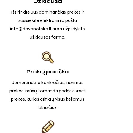
Užklausa
Išsirinkite Jus dominančias prekes ir
susisiekite elektroniniu paštu
info@dovanoteka.lt
arba užpildykite
užklausos formą.
Prekių paieška
Jei nerandate konkrečios, norimos
prekės, mūsų komanda padės surasti
prekes, kurios atitiktų visus keliamus
lūkesčius.