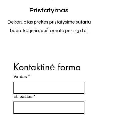
Pristatymas
Dekoruotas prekes pristatysime sutartu
būdu: kurjeriu, paštomatu per 1-3 d.d..
Kontaktinė forma
Vardas
*
El. paštas
*
Telefono numeris
Žinutė (Paminėkite prekės