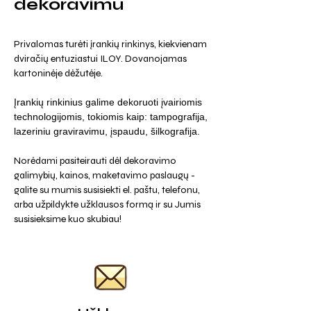
dekoravimu
Privalomas turėti įrankių rinkinys, kiekvienam
dviračių entuziastui ILOY. Dovanojamas
kartoninėje dėžutėje.
Įrankių rinkinius galime dekoruoti įvairiomis
technologijomis, tokiomis kaip: tampografija,
lazeriniu graviravimu, įspaudu, šilkografija.
Norėdami pasiteirauti dėl dekoravimo
galimybių, kainos, maketavimo paslaugų -
galite su mumis susisiekti el. paštu, telefonu,
arba užpildykte užklausos formą ir su Jumis
susisieksime kuo skubiau!