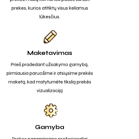
prekes, kurios atitiktų visus keliamus
lūkesčius.
Maketavimas
Prieš pradedant užsakymo gamybą,
pirmiausia paruošime ir atsiųsime prekės
maketą, kad matytumėte tikslią prekės
vizualizaciją
Gamyba
Prekes pagaminsime profesionaliai