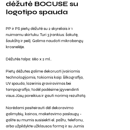
dėžutė BOCUSE su
logotipo spauda
PP ir PS pietų dėžutė su 2 skyreliais ir 1
nuimamu skirtuku. Turi 3 įrankius: šakutę,
šaukštą ir peilį. Galima naudoti mikrobangų
krosnelėje.
Dėžutės talpa: 680 x 2 ml..
Pietų dėžutes galime dekoruoti įvairiomis
technologijomis, tokiomis kaip: šilkografija,
UV spauda, lazerinis graviravimas bei
tampografija, todėl padėsime įgyvendinti
visus Jūsų poreikius ir gauti norimą rezultatą.
Norėdami pasiteirauti dėl dekoravimo
galimybių, kainos, maketavimo paslaugų -
galite su mumis susisiekti el. paštu, telefonu,
arba užpildykte užklausos formą ir su Jumis