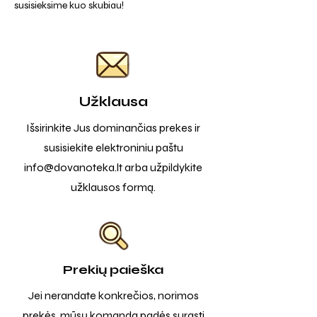
susisieksime kuo skubiau!
Užklausa
Išsirinkite Jus dominančias prekes ir
susisiekite elektroniniu paštu
info@dovanoteka.lt
arba užpildykite
užklausos formą.
Prekių paieška
Jei nerandate konkrečios, norimos
prekės, mūsų komanda padės surasti