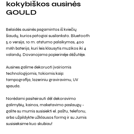
kokybiškos ausinės
GOULD
Belaidės ausinės pagamintos iš kviečių
šiaudų, kurios patogiai susilanksto. Bluetooth
5.0 versija, 10 m. atstumo palaikymas, 400
mAh baterija, kuri leis klausytis muzikos iki 4
valandų. Dovanojama popierinėje dėžutėje.
Ausines galime dekoruoti įvairiomis
technologijomis, tokiomis kaip:
tampografija, lazeriniu graviravimu, UV
spauda.
Norėdami pasiteirauti dėl dekoravimo
galimybių, kainos, maketavimo paslaugų -
galite su mumis susisiekti el. paštu, telefonu,
arba užpildykte užklausos formą ir su Jumis
susisieksime kuo skubiau!