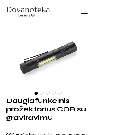
Daugiafunkcinis
prožektorius COB su
graviravimu
COB prožektorius yra funkcionalus, kadangi