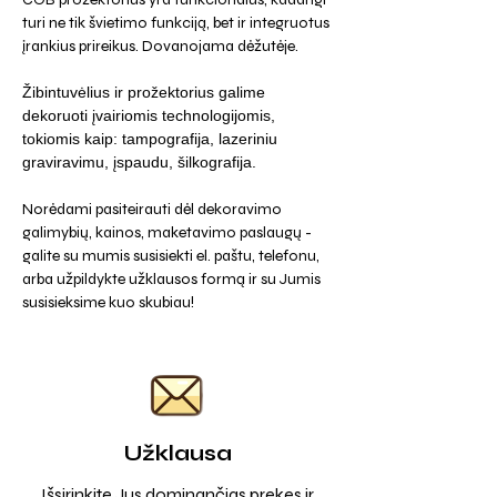
turi ne tik švietimo funkciją, bet ir integruotus
įrankius prireikus. Dovanojama dėžutėje.
Žibintuvėlius ir prožektorius galime
dekoruoti įvairiomis technologijomis,
tokiomis kaip: tampografija, lazeriniu
graviravimu, įspaudu, šilkografija.
Norėdami pasiteirauti dėl dekoravimo
galimybių, kainos, maketavimo paslaugų -
galite su mumis susisiekti el. paštu, telefonu,
arba užpildykte užklausos formą ir su Jumis
susisieksime kuo skubiau!
Užklausa
Išsirinkite Jus dominančias prekes ir