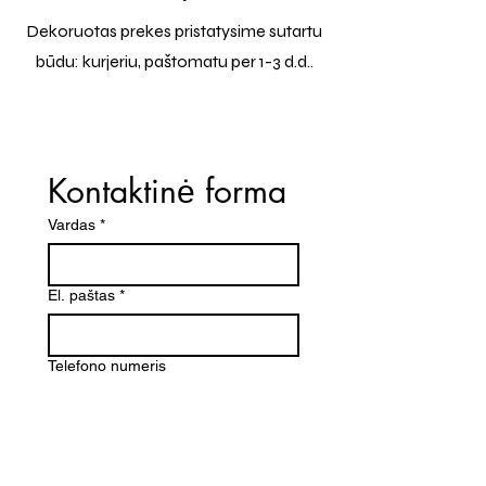
Dekoruotas prekes pristatysime sutartu
būdu: kurjeriu, paštomatu per 1-3 d.d..
Kontaktinė forma
Vardas
*
El. paštas
*
Telefono numeris
Žinutė (Paminėkite prekės
pavadinimą)