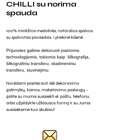
CHILLI su norima
spauda
100% minkštos medvilnės, natūralios spalvos
su spalvotais pavaedais. 1 priekinė kišenė.
Prijuostes galime dekoruoti įvairiomis
technologijomis, tokiomis kaip: šilkografija,
šilkografiniu transferu, skaitmeniniu
transferu, siuvinėjimu.
Norėdami pasiteirauti dėl dekoravimo
galimybių, kainos, maketavimo paslaugų -
galite su mumis susisiekti el. paštu, telefonu,
arba užpildykte užklausos formą ir su Jumis
susisieksime kuo skubiau!