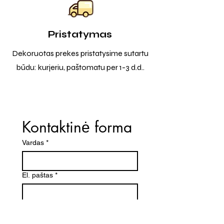
Pristatymas
Dekoruotas prekes pristatysime sutartu
būdu: kurjeriu, paštomatu per 1-3 d.d..
Kontaktinė forma
Vardas
*
El. paštas
*
Telefono numeris