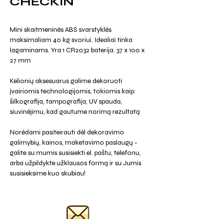
CHECKIN
Mini skaitmeninės ABS svarstyklės
maksimaliam 40 kg svoriui. Idealiai tinka
lagaminams. Yra 1 CR2032 baterija. 37 x 100 x
27 mm
Kelionių aksesuarus galime dekoruoti
įvairiomis technologijomis, tokiomis kaip:
šilkografija, tampografija, UV spauda,
siuvinėjimu, kad gautume norimą rezultatą
Norėdami pasiteirauti dėl dekoravimo
galimybių, kainos, maketavimo paslaugų -
galite su mumis susisiekti el. paštu, telefonu,
arba užpildykte užklausos formą ir su Jumis
susisieksime kuo skubiau!