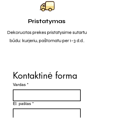
Pristatymas
Dekoruotas prekes pristatysime sutartu
būdu: kurjeriu, paštomatu per 1-3 d.d..
Kontaktinė forma
Vardas
*
El. paštas
*
Telefono numeris