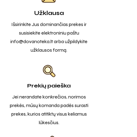
Užklausa
Išsirinkite Jus dominančias prekes ir
susisiekite elektroniniu paštu
info@dovanoteka.lt
arba užpildykite
užklausos formą.
Prekių paieška
Jei nerandate konkrečios, norimos
prekės, mūsų komanda padės surasti
prekes, kurios atitiktų visus keliamus
lūkesčius.