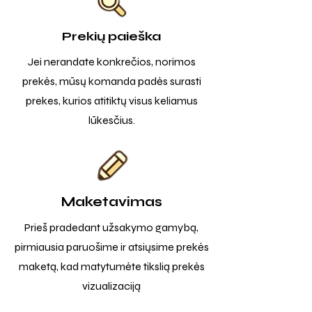
Prekių paieška
Jei nerandate konkrečios, norimos
prekės, mūsų komanda padės surasti
prekes, kurios atitiktų visus keliamus
lūkesčius.
Maketavimas
Prieš pradedant užsakymo gamybą,
pirmiausia paruošime ir atsiųsime prekės
maketą, kad matytumėte tikslią prekės
vizualizaciją