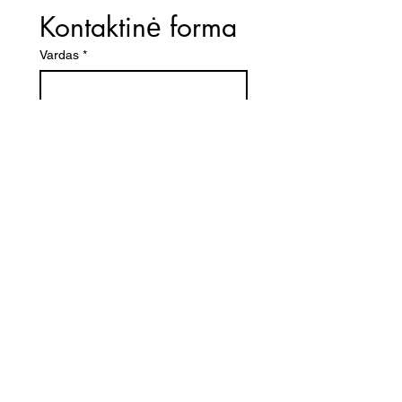
Kontaktinė forma
Vardas
*
El. paštas
*
Telefono numeris
Žinutė (Paminėkite prekės
pavadinimą)
SIŲSTI