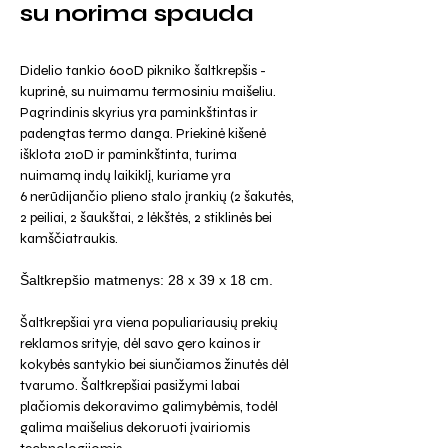
su norima spauda
Didelio tankio 600D pikniko šaltkrepšis -
kuprinė, su nuimamu termosiniu maišeliu.
Pagrindinis skyrius yra paminkštintas ir
padengtas termo danga. Priekinė kišenė
išklota 210D ir paminkštinta, turima
nuimamą indų laikiklį, kuriame yra
6 nerūdijančio plieno stalo įrankių (2 šakutės,
2 peiliai, 2 šaukštai, 2 lėkštės, 2 stiklinės bei
kamščiatraukis.
Šaltkrepšio matmenys: 28 x 39 x 18 cm.
Šaltkrepšiai yra viena populiariausių prekių
reklamos srityje, dėl savo gero kainos ir
kokybės santykio bei siunčiamos žinutės dėl
tvarumo. Šaltkrepšiai pasižymi labai
plačiomis dekoravimo galimybėmis, todėl
galima maišelius dekoruoti įvairiomis