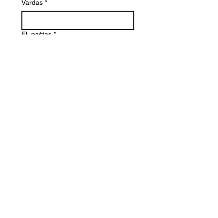
Vardas
*
El. paštas
*
Telefono numeris
Žinutė (Paminėkite prekės
pavadinimą)
SIŲSTI
Kontaktai
Informacija