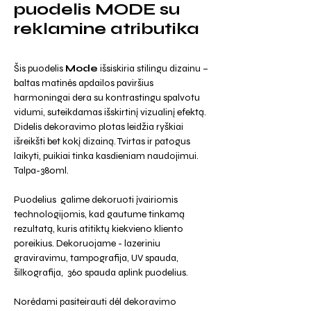
puodelis MODE su
reklamine atributika
Šis puodelis
Mode
išsiskiria stilingu dizainu –
baltas matinės apdailos paviršius
harmoningai dera su kontrastingu spalvotu
vidumi, suteikdamas išskirtinį vizualinį efektą.
Didelis dekoravimo plotas leidžia ryškiai
išreikšti bet kokį dizainą. Tvirtas ir patogus
laikyti, puikiai tinka kasdieniam naudojimui.
Talpa-380ml.
Puodelius galime dekoruoti įvairiomis
technologijomis, kad gautume tinkamą
rezultatą, kuris atitiktų kiekvieno kliento
poreikius. Dekoruojame - lazeriniu
graviravimu, tampografija, UV spauda,
šilkografija, 360 spauda aplink puodelius.
Norėdami pasiteirauti dėl dekoravimo