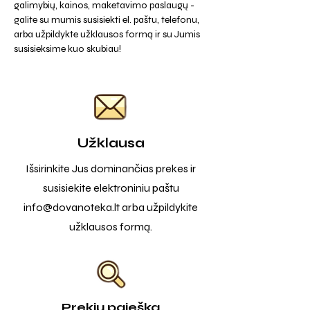
galimybių, kainos, maketavimo paslaugų -
galite su mumis susisiekti el. paštu, telefonu,
arba užpildykte užklausos formą ir su Jumis
susisieksime kuo skubiau!
Užklausa
Išsirinkite Jus dominančias prekes ir
susisiekite elektroniniu paštu
info@dovanoteka.lt
arba užpildykite
užklausos formą.
Prekių paieška