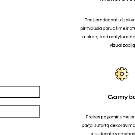
Prieš pradedant užsak
pirmiausia paruošime ir at
maketą, kad matytumėte t
vizualizaciją
Gamyb
Prekes pagaminsime pro
pagal sutartą dekoravimo
ir suderintą gamybos