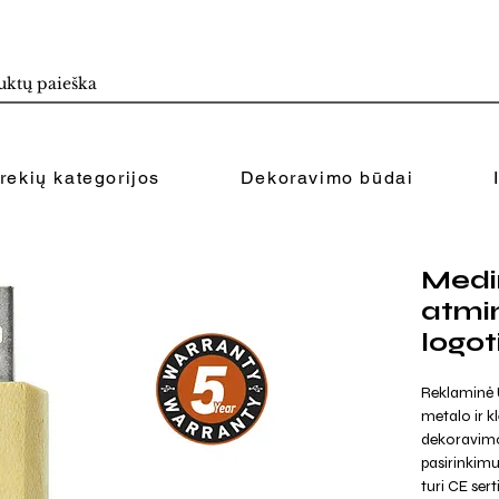
rekių kategorijos
Dekoravimo būdai
Medi
atmin
logot
Reklaminė 
metalo ir k
dekoravimo
pasirinkimu
turi CE sert