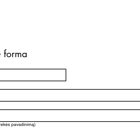
ė forma
prekės pavadinimą)