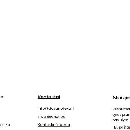
ja
Kontaktai
Nauji
info@dovanoteka.lt
Prenumeruo
gaus pran
+370 665 30500
pasiūlymu
litika
Kontaktinė forma
El. pašta