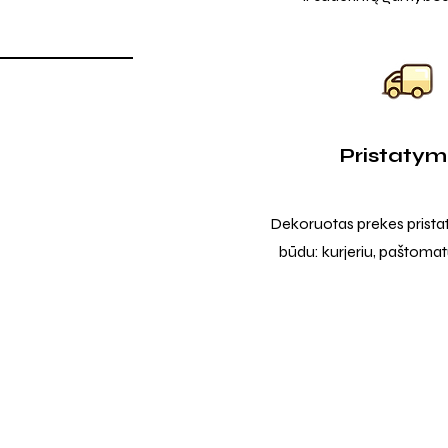
Pristaty
Dekoruotas prekes prista
būdu: kurjeriu, paštomatu