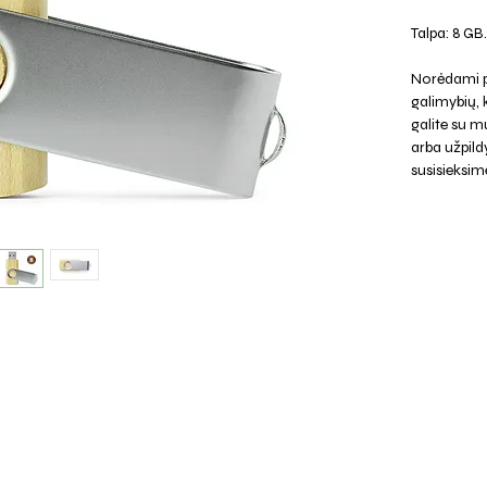
Talpa: 8 GB.
Norėdami p
galimybių,
galite su mu
arba užpild
susisieksim