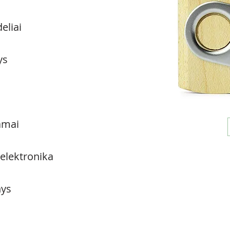
eliai
ys
amai
 elektronika
ys