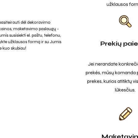
užklausos for
asiteirauti dėl dekoravimo
 kainos, maketavimo paslaugų -
mis susisiekti el. paštu, telefonu,
ykte užklausos formą ir su Jumis
Prekių pai
e kuo skubiau!
Jei nerandate konkreči
prekės, mūsų komanda p
prekes, kurios atitiktų v
lūkesčius.
Maketavi