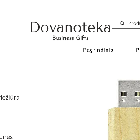
Pagrindinis
P
iežiūra
onės