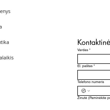
menys
a
Kontaktin
utika
Vardas
*
alaikis
El. paštas
*
Telefono numeris
Žinutė (Paminėkite 