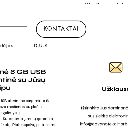
KONTAKTAI
Idėjos
D.U.K
nė 8 GB USB
tinė su Jūsų
ipu
Užklaus
USB atmintinė pagaminta iš
levo medienos, su plačiu
Išsirinkite Jus dominanč
 galimybių
susisiekite elektroni
. Suteikiama 5 metų garantija,
info@dovanoteka.lt
arba
ifikatą. Platus spalvų pasirinkimas.