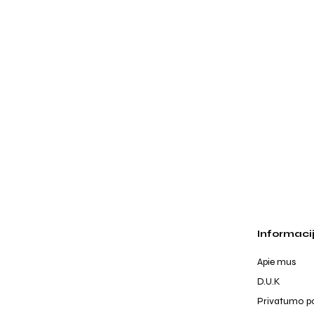
Informaci
Apie mus
D.U.K
Privatumo po