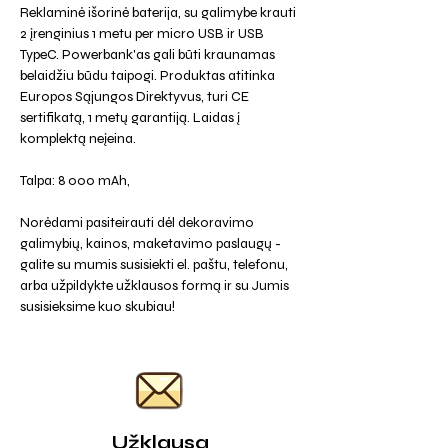
Reklaminė išorinė baterija, su galimybe krauti
2 įrenginius 1 metu per micro USB ir USB
TypeC. Powerbank'as gali būti kraunamas
belaidžiu būdu taipogi. Produktas atitinka
Europos Sąjungos Direktyvus, turi CE
sertifikatą, 1 metų garantiją. Laidas į
komplektą neįeina.
Talpa: 8 000 mAh,
Norėdami pasiteirauti dėl dekoravimo
galimybių, kainos, maketavimo paslaugų -
galite su mumis susisiekti el. paštu, telefonu,
arba užpildykte užklausos formą ir su Jumis
susisieksime kuo skubiau!
Užklausa