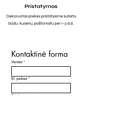
Pristatymas
Dekoruotas prekes pristatysime sutartu
būdu: kurjeriu, paštomatu per 1-3 d.d..
Kontaktinė forma
Vardas
*
El. paštas
*
Telefono numeris
Žinutė (Paminėkite prekės