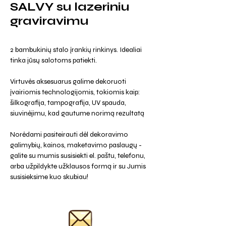
SALVY su lazeriniu
graviravimu
2 bambukinių stalo įrankių rinkinys. Idealiai
tinka jūsų salotoms patiekti.
Virtuvės aksesuarus galime dekoruoti
įvairiomis technologijomis, tokiomis kaip:
šilkografija, tampografija, UV spauda,
siuvinėjimu, kad gautume norimą rezultatą
Norėdami pasiteirauti dėl dekoravimo
galimybių, kainos, maketavimo paslaugų -
galite su mumis susisiekti el. paštu, telefonu,
arba užpildykte užklausos formą ir su Jumis
susisieksime kuo skubiau!