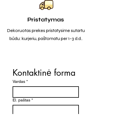
Pristatymas
Dekoruotas prekes pristatysime sutartu
būdu: kurjeriu, paštomatu per 1-3 d.d..
Kontaktinė forma
Vardas
*
El. paštas
*
Telefono numeris