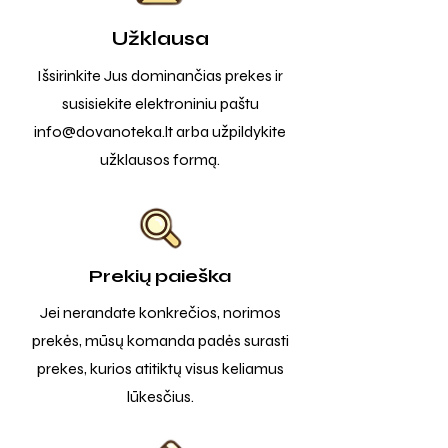
Užklausa
Išsirinkite Jus dominančias prekes ir
susisiekite elektroniniu paštu
info@dovanoteka.lt
arba užpildykite
užklausos formą.
Prekių paieška
Jei nerandate konkrečios, norimos
prekės, mūsų komanda padės surasti
prekes, kurios atitiktų visus keliamus
lūkesčius.