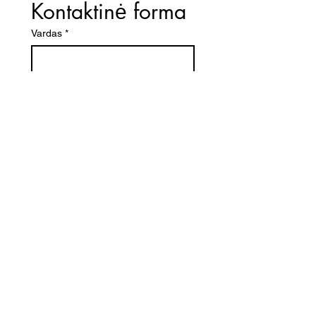
Kontaktinė forma
Vardas
*
El. paštas
*
Telefono numeris
Žinutė (Paminėkite prekės
pavadinimą)
SIŲSTI