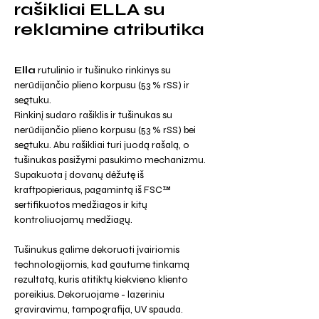
rašikliai ELLA su
reklamine atributika
Ella
rutulinio ir tušinuko rinkinys su
nerūdijančio plieno korpusu (53 % rSS) ir
segtuku.
Rinkinį sudaro rašiklis ir tušinukas su
nerūdijančio plieno korpusu (53 % rSS) bei
segtuku. Abu rašikliai turi juodą rašalą, o
tušinukas pasižymi pasukimo mechanizmu.
Supakuota į dovanų dėžutę iš
kraftpopieriaus, pagamintą iš FSC™
sertifikuotos medžiagos ir kitų
kontroliuojamų medžiagų.
Tušinukus galime dekoruoti įvairiomis
technologijomis, kad gautume tinkamą
rezultatą, kuris atitiktų kiekvieno kliento
poreikius. Dekoruojame - lazeriniu
graviravimu, tampografija, UV spauda.