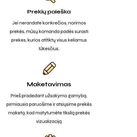
Prekių paieška
Jei nerandate konkrečios, norimos
prekės, mūsų komanda padės surasti
prekes, kurios atitiktų visus keliamus
lūkesčius.
Maketavimas
Prieš pradedant užsakymo gamybą,
pirmiausia paruošime ir atsiųsime prekės
maketą, kad matytumėte tikslią prekės
vizualizaciją