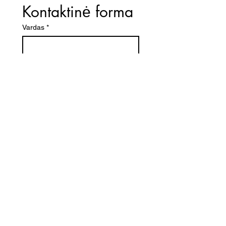
Kontaktinė forma
Vardas
*
El. paštas
*
Telefono numeris
Žinutė (Paminėkite prekės
pavadinimą)
SIŲSTI