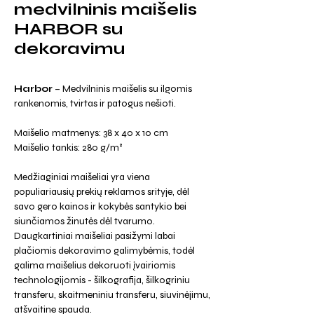
medvilninis maišelis
HARBOR su
dekoravimu
Harbor
– Medvilninis maišelis su ilgomis
rankenomis, tvirtas ir patogus nešioti.
Maišelio matmenys: 38 x 40 x 10 cm
Maišelio tankis: 280 g/m²
Medžiaginiai maišeliai yra viena
populiariausių prekių reklamos srityje, dėl
savo gero kainos ir kokybės santykio bei
siunčiamos žinutės dėl tvarumo.
Daugkartiniai maišeliai pasižymi labai
plačiomis dekoravimo galimybėmis, todėl
galima maišelius dekoruoti įvairiomis
technologijomis - šilkografija, šilkogriniu
transferu, skaitmeniniu transferu, siuvinėjimu,
atšvaitine spauda.