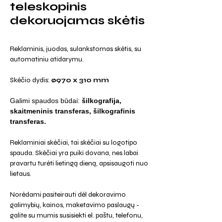
teleskopinis
dekoruojamas skėtis
Reklaminis, juodas, sulankstomas skėtis, su
automatiniu atidarymu.
Skėčio dydis:
ø970 x 310 mm
Galimi spaudos būdai:
šilkografija,
skaitmeninis transferas, šilkografinis
transferas.
Reklaminiai skėčiai, tai skėčiai su logotipo
spauda. Skėčiai yra puiki dovana, nes labai
pravartu turėti lietingą dieną, apsisaugoti nuo
lietaus.
Norėdami pasiteirauti dėl dekoravimo
galimybių, kainos, maketavimo paslaugų -
galite su mumis susisiekti el. paštu, telefonu,