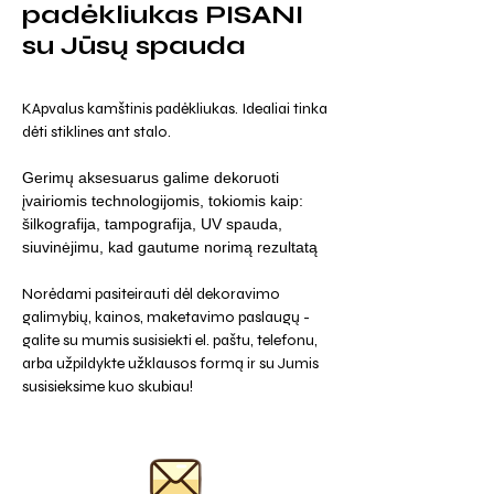
padėkliukas PISANI
su Jūsų spauda
KApvalus kamštinis padėkliukas. Idealiai tinka
dėti stiklines ant stalo.
Gerimų aksesuarus galime dekoruoti
įvairiomis technologijomis, tokiomis kaip:
šilkografija, tampografija, UV spauda,
siuvinėjimu, kad gautume norimą rezultatą
Norėdami pasiteirauti dėl dekoravimo
galimybių, kainos, maketavimo paslaugų -
galite su mumis susisiekti el. paštu, telefonu,
arba užpildykte užklausos formą ir su Jumis
susisieksime kuo skubiau!