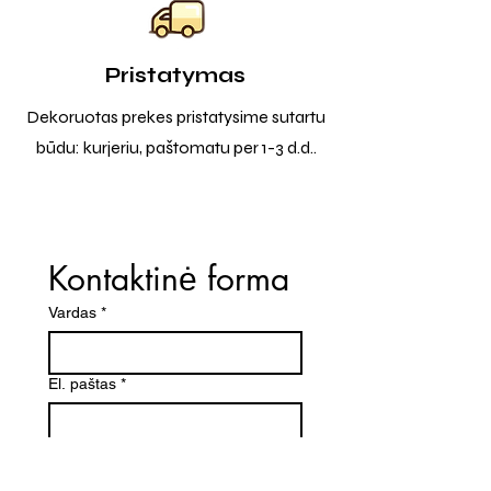
Pristatymas
Dekoruotas prekes pristatysime sutartu
būdu: kurjeriu, paštomatu per 1-3 d.d..
Kontaktinė forma
Vardas
*
El. paštas
*
Telefono numeris