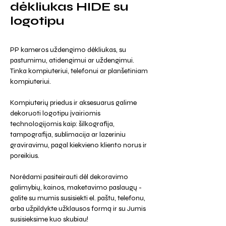
dėkliukas HIDE su
logotipu
PP kameros uždengimo dėkliukas, su
pastumimu, atidengimui ar uždengimui.
Tinka kompiuteriui, telefonui ar planšetiniam
kompiuteriui.
Kompiuterių priedus ir aksesuarus galime
dekoruoti logotipu įvairiomis
technologijomis kaip: šilkografija,
tampografija, sublimacija ar lazeriniu
graviravimu, pagal kiekvieno kliento norus ir
poreikius.
Norėdami pasiteirauti dėl dekoravimo
galimybių, kainos, maketavimo paslaugų -
galite su mumis susisiekti el. paštu, telefonu,
arba užpildykte užklausos formą ir su Jumis
susisieksime kuo skubiau!