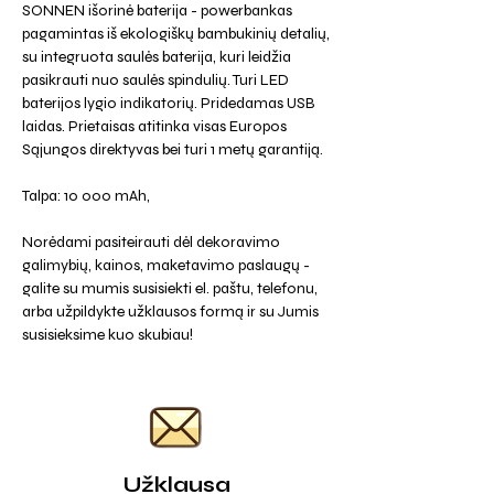
SONNEN išorinė baterija - powerbankas
pagamintas iš ekologiškų bambukinių detalių,
su integruota saulės baterija, kuri leidžia
pasikrauti nuo saulės spindulių. Turi LED
baterijos lygio indikatorių. Pridedamas USB
laidas. Prietaisas atitinka visas Europos
Sąjungos direktyvas bei turi 1 metų garantiją.
Talpa: 10 000 mAh,
Norėdami pasiteirauti dėl dekoravimo
galimybių, kainos, maketavimo paslaugų -
galite su mumis susisiekti el. paštu, telefonu,
arba užpildykte užklausos formą ir su Jumis
susisieksime kuo skubiau!
Užklausa