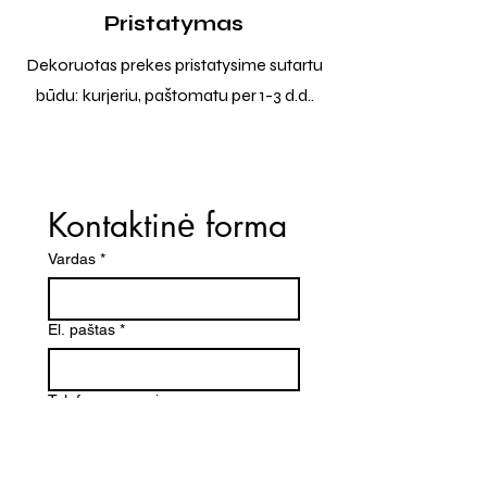
Pristatymas
Dekoruotas prekes pristatysime sutartu
būdu: kurjeriu, paštomatu per 1-3 d.d..
Kontaktinė forma
Vardas
*
El. paštas
*
Telefono numeris
Žinutė (Paminėkite prekės