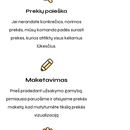
Prekių paieška
Jei nerandate konkrečios, norimos
prekės, mūsų komanda padės surasti
prekes, kurios atitiktų visus keliamus
lūkesčius.
Maketavimas
Prieš pradedant užsakymo gamybą,
pirmiausia paruošime ir atsiųsime prekės
maketą, kad matytumėte tikslią prekės
vizualizaciją