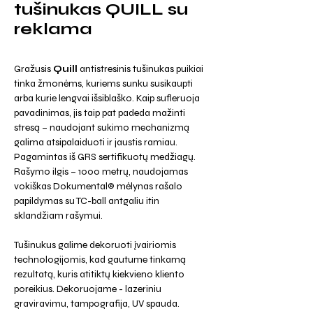
tušinukas QUILL su
reklama
Gražusis
Quill
antistresinis tušinukas puikiai
tinka žmonėms, kuriems sunku susikaupti
arba kurie lengvai išsiblaško. Kaip sufleruoja
pavadinimas, jis taip pat padeda mažinti
stresą – naudojant sukimo mechanizmą
galima atsipalaiduoti ir jaustis ramiau.
Pagamintas iš GRS sertifikuotų medžiagų.
Rašymo ilgis – 1000 metrų, naudojamas
vokiškas Dokumental® mėlynas rašalo
papildymas su TC-ball antgaliu itin
sklandžiam rašymui.
Tušinukus galime dekoruoti įvairiomis
technologijomis, kad gautume tinkamą
rezultatą, kuris atitiktų kiekvieno kliento
poreikius. Dekoruojame - lazeriniu
graviravimu, tampografija, UV spauda.