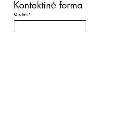
Kontaktinė forma
Vardas
*
El. paštas
*
Telefono numeris
Žinutė (Paminėkite prekės
pavadinimą)
SIŲSTI