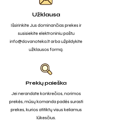
Užklausa
Išsirinkite Jus dominančias prekes ir
susisiekite elektroniniu paštu
info@dovanoteka.lt
arba užpildykite
užklausos formą.
Prekių paieška
Jei nerandate konkrečios, norimos
prekės, mūsų komanda padės surasti
prekes, kurios atitiktų visus keliamus
lūkesčius.