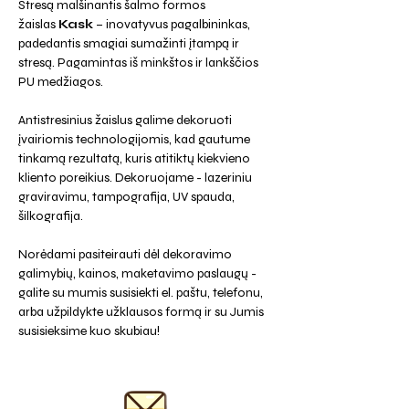
Stresą malšinantis šalmo formos
žaislas
Kask
– inovatyvus pagalbininkas,
padedantis smagiai sumažinti įtampą ir
stresą. Pagamintas iš minkštos ir lankščios
PU medžiagos.
Antistresinius žaislus galime dekoruoti
įvairiomis technologijomis, kad gautume
tinkamą rezultatą, kuris atitiktų kiekvieno
kliento poreikius. Dekoruojame - lazeriniu
graviravimu, tampografija, UV spauda,
šilkografija.
Norėdami pasiteirauti dėl dekoravimo
galimybių, kainos, maketavimo paslaugų -
galite su mumis susisiekti el. paštu, telefonu,
arba užpildykte užklausos formą ir su Jumis
susisieksime kuo skubiau!