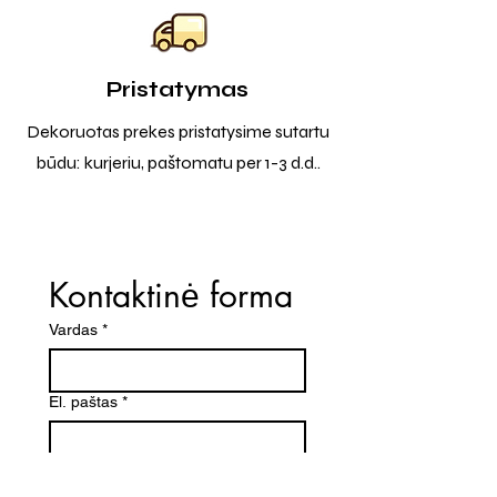
Pristatymas
Dekoruotas prekes pristatysime sutartu
būdu: kurjeriu, paštomatu per 1-3 d.d..
Kontaktinė forma
Vardas
*
El. paštas
*
Telefono numeris