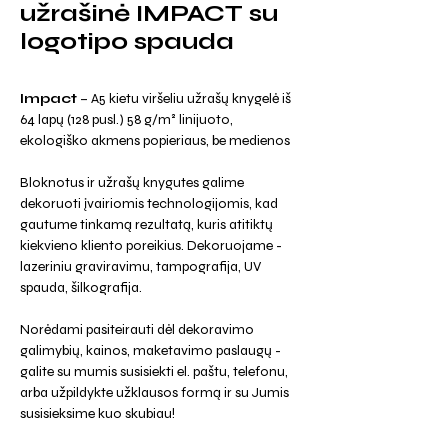
užrašinė IMPACT su
logotipo spauda
Impact
– A5 kietu viršeliu užrašų knygelė iš
64 lapų (128 pusl.) 58 g/m² linijuoto,
ekologiško akmens popieriaus, be medienos
Bloknotus ir užrašų knygutes galime
dekoruoti įvairiomis technologijomis, kad
gautume tinkamą rezultatą, kuris atitiktų
kiekvieno kliento poreikius. Dekoruojame -
lazeriniu graviravimu, tampografija, UV
spauda, šilkografija.
Norėdami pasiteirauti dėl dekoravimo
galimybių, kainos, maketavimo paslaugų -
galite su mumis susisiekti el. paštu, telefonu,
arba užpildykte užklausos formą ir su Jumis
susisieksime kuo skubiau!