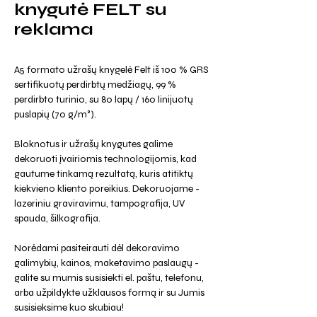
knygutė FELT su
reklama
A5 formato užrašų knygelė
Felt
iš 100 % GRS
sertifikuotų perdirbtų medžiagų, 99 %
perdirbto turinio, su 80 lapų / 160 linijuotų
puslapių (70 g/m²).
Bloknotus ir užrašų knygutes galime
dekoruoti įvairiomis technologijomis, kad
gautume tinkamą rezultatą, kuris atitiktų
kiekvieno kliento poreikius. Dekoruojame -
lazeriniu graviravimu, tampografija, UV
spauda, šilkografija.
Norėdami pasiteirauti dėl dekoravimo
galimybių, kainos, maketavimo paslaugų -
galite su mumis susisiekti el. paštu, telefonu,
arba užpildykte užklausos formą ir su Jumis
susisieksime kuo skubiau!