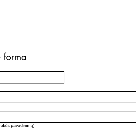
ė forma
prekės pavadinimą)