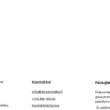
ja
Kontaktai
Nauji
info@dovanoteka.lt
Prenumeruo
gaus pran
+370 665 30500
pasiūlymu
litika
Kontaktinė forma
El. pašta