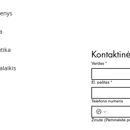
menys
a
utika
Kontaktin
Vardas
*
alaikis
El. paštas
*
Telefono numeris
Žinutė (Paminėkite 