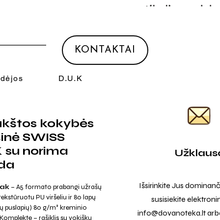
KONTAKTAI
Idėjos
D.U.K
ukštos kokybės
šinė SWISS
 su norima
Užklaus
da
Išsirinkite Jus dominanč
eak
– A5 formato prabangi užrašų
tekstūruotu PU viršeliu ir 80 lapų
susisiekite elektroni
otų puslapių) 80 g/m² kreminio
info@dovanoteka.lt
arba
 Komplekte – rašiklis su vokišku