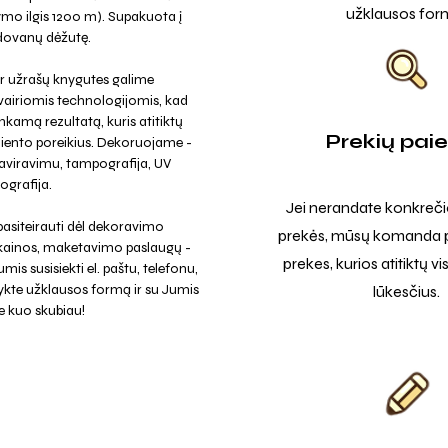
užklausos for
ymo ilgis 1200 m). Supakuota į
dovanų dėžutę.
r užrašų knygutes galime
vairiomis technologijomis, kad
kamą rezultatą, kuris atitiktų
Prekių pai
liento poreikius. Dekoruojame -
raviravimu, tampografija, UV
ografija.
Jei nerandate konkreči
asiteirauti dėl dekoravimo
prekės, mūsų komanda p
 kainos, maketavimo paslaugų -
prekes, kurios atitiktų v
mis susisiekti el. paštu, telefonu,
ykte užklausos formą ir su Jumis
lūkesčius.
e kuo skubiau!