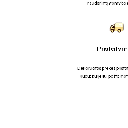
ir suderintą gamybos
Pristaty
Dekoruotas prekes prista
būdu: kurjeriu, paštomatu