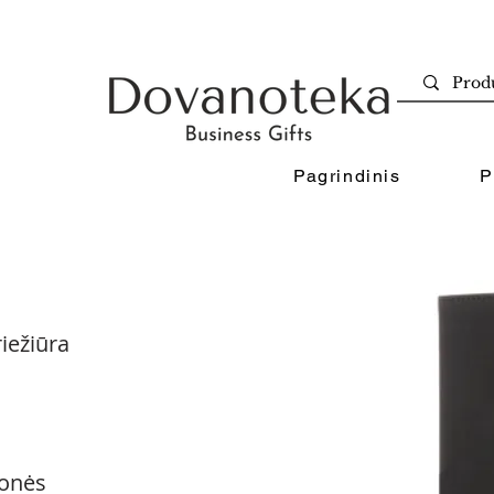
Pagrindinis
P
iežiūra
onės