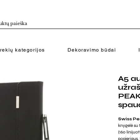
rekių kategorijos
Dekoravimo būdai
A5 a
užra
PEAK
spau
Swiss P
knygelė su 
(160 liniju
popieriaus.