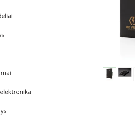
eliai
ys
amai
 elektronika
ys