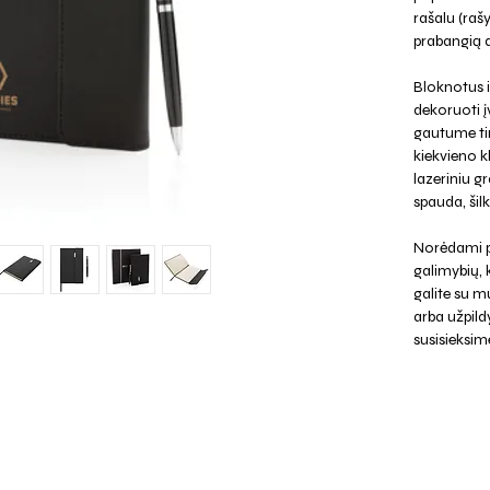
rašalu (raš
prabangią 
Bloknotus i
dekoruoti į
gautume tin
kiekvieno k
lazeriniu g
spauda, šilk
Norėdami p
galimybių,
galite su mu
arba užpild
susisieksim