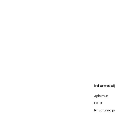
Informaci
Apie mus
D.U.K
Privatumo po