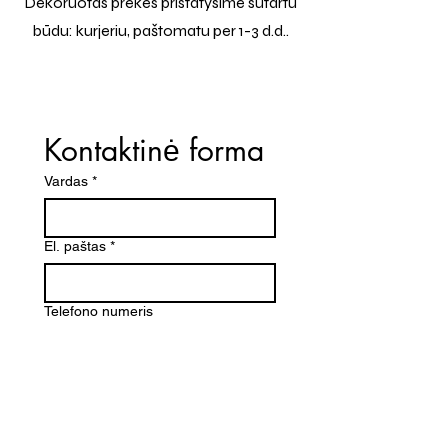
Dekoruotas prekes pristatysime sutartu
būdu: kurjeriu, paštomatu per 1-3 d.d..
Kontaktinė forma
Vardas
*
El. paštas
*
Telefono numeris
Žinutė (Paminėkite prekės
pavadinimą)