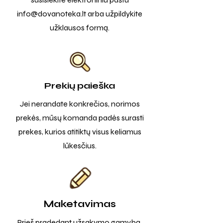
info@dovanoteka.lt
arba užpildykite
užklausos formą.
Prekių paieška
Jei nerandate konkrečios, norimos
prekės, mūsų komanda padės surasti
prekes, kurios atitiktų visus keliamus
lūkesčius.
Maketavimas
Prieš pradedant užsakymo gamybą,