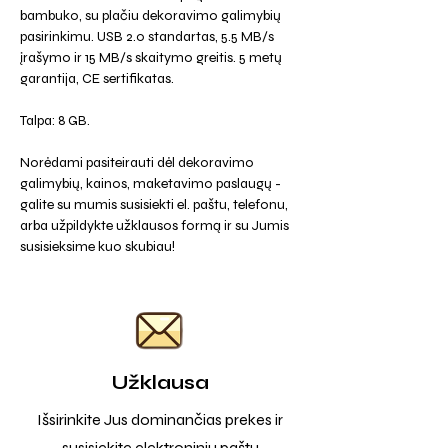
bambuko, su plačiu dekoravimo galimybių
pasirinkimu. USB 2.0 standartas, 5.5 MB/s
įrašymo ir 15 MB/s skaitymo greitis. 5 metų
garantija, CE sertifikatas.
Talpa: 8 GB.
Norėdami pasiteirauti dėl dekoravimo
galimybių, kainos, maketavimo paslaugų -
galite su mumis susisiekti el. paštu, telefonu,
arba užpildykte užklausos formą ir su Jumis
susisieksime kuo skubiau!
Užklausa
Išsirinkite Jus dominančias prekes ir
susisiekite elektroniniu paštu