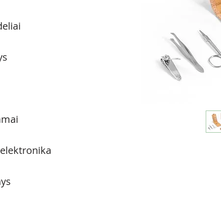
eliai
ys
amai
 elektronika
ys