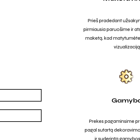
Prieš pradedant užsak
pirmiausia paruošime ir at
maketą, kad matytumėte t
vizualizaciją
Gamyb
Prekes pagaminsime pro
pagal sutartą dekoravimo
ir suderintą gamybos