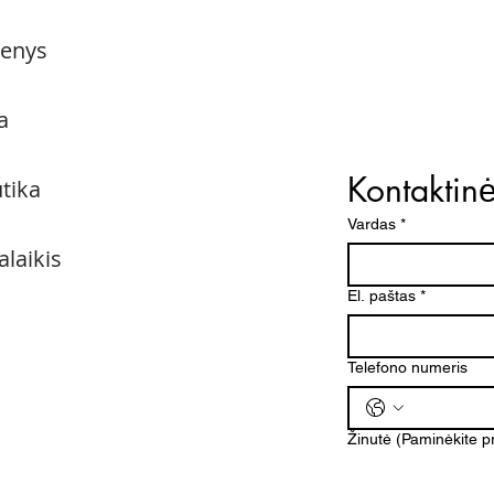
menys
a
Kontaktin
utika
Vardas
*
alaikis
El. paštas
*
Telefono numeris
Žinutė (Paminėkite 