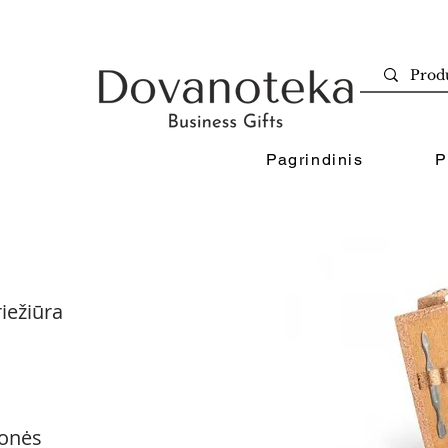
Pagrindinis
P
iežiūra
onės