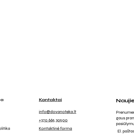
ja
Kontaktai
Nauji
info@dovanoteka.lt
Prenumeruo
gaus pran
+370 665 30500
pasiūlymu
litika
Kontaktinė forma
El. pašta