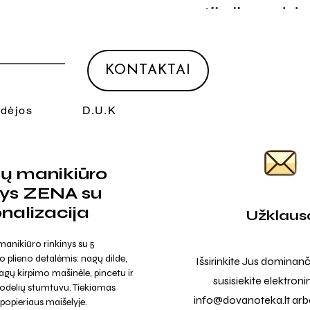
KONTAKTAI
Idėjos
D.U.K
ių manikiūro
nys ZENA su
nalizacija
Užklaus
anikiūro rinkinys su 5
o plieno detalėmis: nagų dilde,
Išsirinkite Jus dominanč
nagų kirpimo mašinėle, pincetu ir
susisiekite elektroni
 odelių stumtuvu. Tiekiamas
info@dovanoteka.lt
arba
popieriaus maišelyje.