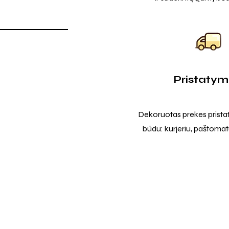
Pristaty
Dekoruotas prekes prista
būdu: kurjeriu, paštomatu