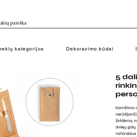
rekių kategorijos
Dekoravimo būdai
5 dal
rinki
perso
Kamštinio m
nerūdijanči
žirklėmis, 
dviejų galų
natūralaus 