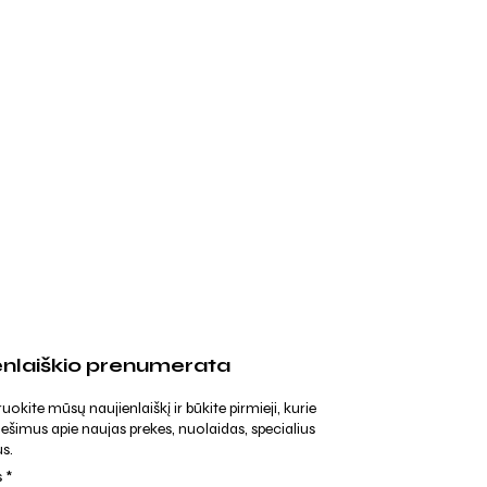
enlaiškio prenumerata
kite mūsų naujienlaiškį ir būkite pirmieji, kurie
ešimus apie naujas prekes, nuolaidas, specialius
s.
s