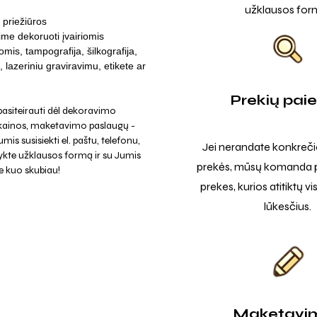
užklausos for
priežiūros
ime dekoruoti įvairiomis
omis, tampografija, šilkografija,
lazeriniu graviravimu, etikete ar
Prekių pai
asiteirauti dėl dekoravimo
 kainos, maketavimo paslaugų -
mis susisiekti el. paštu, telefonu,
Jei nerandate konkreči
ykte užklausos formą ir su Jumis
prekės, mūsų komanda p
e kuo skubiau!
prekes, kurios atitiktų v
lūkesčius.
Maketavi