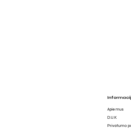
Informaci
Apie mus
D.U.K
Privatumo po