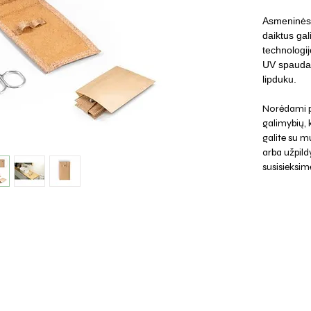
Asmeninės 
daiktus gal
technologij
UV spauda, 
lipduku.
Norėdami p
galimybių,
galite su mu
arba užpild
susisieksim