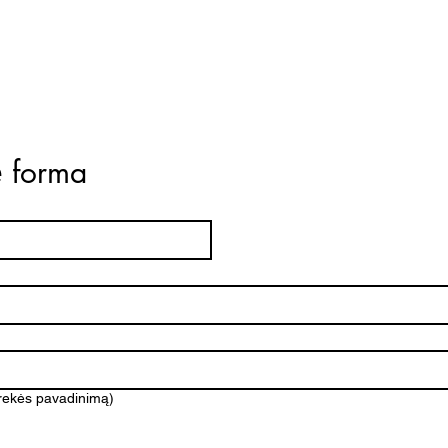
ė forma
prekės pavadinimą)