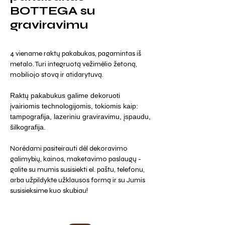
BOTTEGA su
graviravimu
4 viename raktų pakabukas, pagamintas iš
metalo. Turi integruotą vežimėlio žetoną,
mobiliojo stovą ir atidarytuvą.
Raktų pakabukus galime dekoruoti
įvairiomis technologijomis, tokiomis kaip:
tampografija, lazeriniu graviravimu, įspaudu,
šilkografija.
Norėdami pasiteirauti dėl dekoravimo
galimybių, kainos, maketavimo paslaugų -
galite su mumis susisiekti el. paštu, telefonu,
arba užpildykte užklausos formą ir su Jumis
susisieksime kuo skubiau!