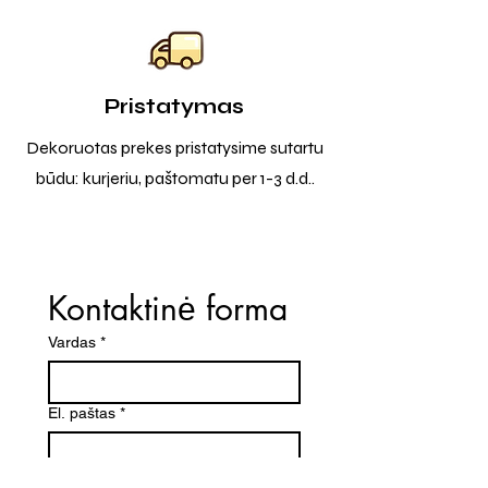
Pristatymas
Dekoruotas prekes pristatysime sutartu
būdu: kurjeriu, paštomatu per 1-3 d.d..
Kontaktinė forma
Vardas
*
El. paštas
*
Telefono numeris