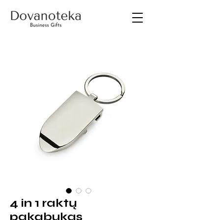
4 in 1 raktų
pakabukas