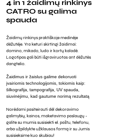
4 in 1 žaidimų rinkinys
CATRO su galima
spauda
Žaidimų rinkinys praktiškoje medinėje
dėžutėje. Yra keturi skirtingi žaidimai:
domino, mikado, ludo ir kortų kaladė.
Logotipas gali būti išgraviruotas ant dėžutės
dangtelio.
Žaidimus ir žaislus galime dekoruoti
įvairiomis technologijomis, tokiomis kaip:
šilkografija, tampografija, UV spauda,
siuvinėjimu, kad gautume norimą rezultatą
Norėdami pasiteirauti dėl dekoravimo
galimybių, kainos, maketavimo paslaugų -
galite su mumis susisiekti el. paštu, telefonu,
arba užpildykte užklausos formą ir su Jumis
susisieksime kuo skubiau!