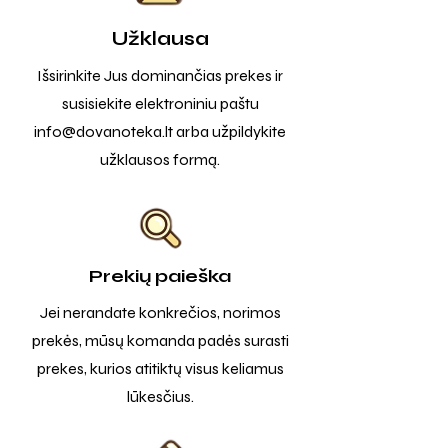
Užklausa
Išsirinkite Jus dominančias prekes ir
susisiekite elektroniniu paštu
info@dovanoteka.lt
arba užpildykite
užklausos formą.
Prekių paieška
Jei nerandate konkrečios, norimos
prekės, mūsų komanda padės surasti
prekes, kurios atitiktų visus keliamus
lūkesčius.