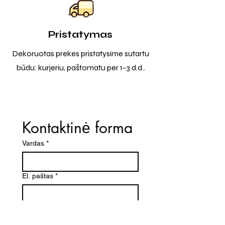
Pristatymas
Dekoruotas prekes pristatysime sutartu
būdu: kurjeriu, paštomatu per 1-3 d.d..
Kontaktinė forma
Vardas
*
El. paštas
*
Telefono numeris