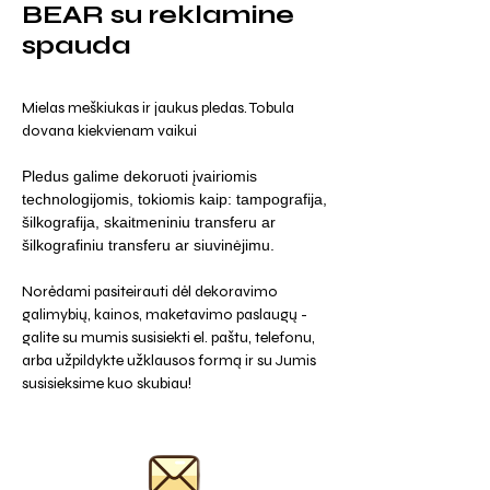
BEAR su reklamine
spauda
Mielas meškiukas ir jaukus pledas. Tobula
dovana kiekvienam vaikui
Pledus galime dekoruoti įvairiomis
technologijomis, tokiomis kaip: tampografija,
šilkografija, skaitmeniniu transferu ar
šilkografiniu transferu ar siuvinėjimu.
Norėdami pasiteirauti dėl dekoravimo
galimybių, kainos, maketavimo paslaugų -
galite su mumis susisiekti el. paštu, telefonu,
arba užpildykte užklausos formą ir su Jumis
susisieksime kuo skubiau!